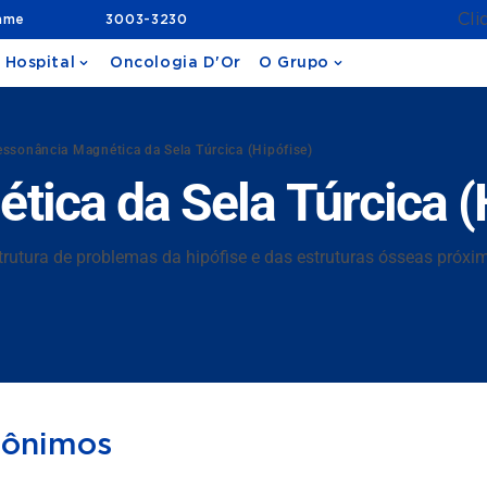
Cli
ame
3003-3230
 Hospital
Oncologia D'Or
O Grupo
ssonância Magnética da Sela Túrcica (Hipófise)
ica da Sela Túrcica (
trutura de problemas da hipófise e das estruturas ósseas próxim
nônimos