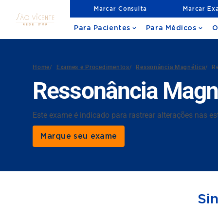
Marcar Consulta
Marcar Ex
Para Pacientes
Para Médicos
O
Home
/
Exames e Procedimentos
/
Ressonância Magnética
/
Re
Ressonância Magnét
Este exame é indicado para rastrear alterações nas es
Marque seu exame
Si