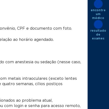
encontre
um
médico
convênio, CPF e documento com foto.
resultado
de
exames
lação ao horário agendado.
ado com anestesia ou sedação (nesse caso,
om metais intraoculares (exceto lentes
quatro semanas, cílios postiços
ionados ao problema atual,
u com login e senha para acesso remoto,