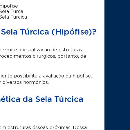
ipofise
ela Turca
ela Turcica
ela Túrcica (Hipófise)?
mite a visualização de estruturas
ocedimentos cirúrgicos, portanto, de
nto possibilita a avaliação da hipófise,
r diversos hormônios.
tica da Sela Túrcica
 em estruturas ósseas próximas. Dessa