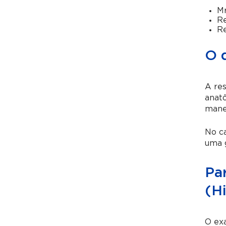
Mr
Re
Re
O 
A re
anatô
manei
No ca
uma g
Pa
(Hi
O exa