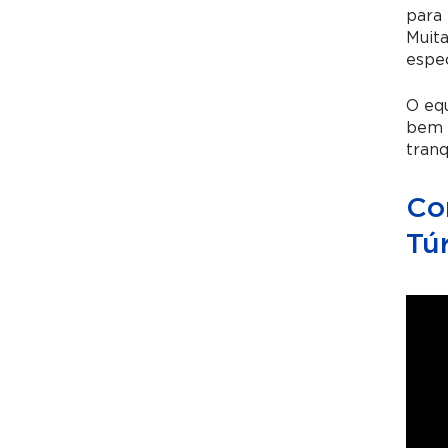
para 
Muit
espec
O eq
bem 
tranq
Co
Túr