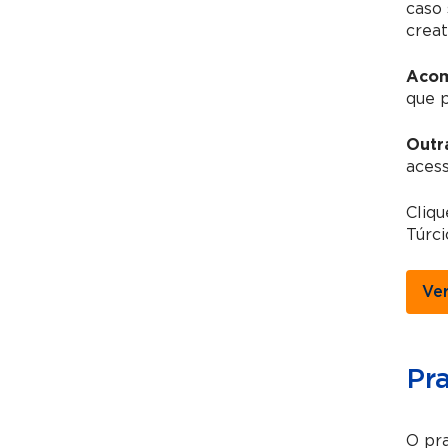
caso 
creat
Acom
que 
Outr
acess
Cliq
Túrci
Ve
Pr
O pra