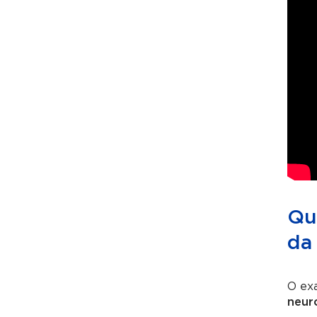
Qua
da 
O exa
neuro