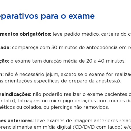
eparativos para o exame
mentos obrigatórios:
leve pedido médico, carteira do 
ada:
compareça com 30 minutos de antecedência em re
ção:
o exame tem duração média de 20 a 40 minutos.
m:
não é necessário jejum, exceto se o exame for realiz
as orientações específicas de preparo da anestesia).
raindicações:
não poderão realizar o exame pacientes c
ontato), tatuagens ou micropigmentações com menos de 
ticos ou colados, ou piercings não removidos.
es anteriores:
leve exames de imagem anteriores relac
erencialmente em mídia digital (CD/DVD com laudo) e/o