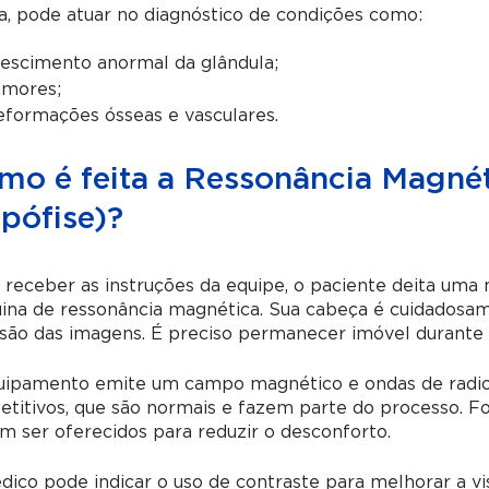
, pode atuar no diagnóstico de condições como:
escimento anormal da glândula;
umores;
formações ósseas e vasculares.
mo é feita a Ressonância Magnét
pófise)?
receber as instruções da equipe, o paciente deita uma
na de ressonância magnética. Sua cabeça é cuidadosame
isão das imagens. É preciso permanecer imóvel durante
uipamento emite um campo magnético e ondas de radiofr
etitivos, que são normais e fazem parte do processo. F
 ser oferecidos para reduzir o desconforto.
ico pode indicar o uso de contraste para melhorar a vis