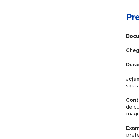
Pr
Docu
Cheg
Dura
Jeju
siga 
Cont
de c
magné
Exam
pref