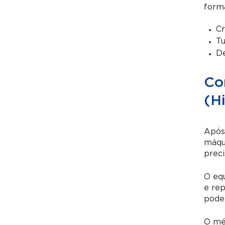
forma
Cr
T
De
Co
(Hi
Após 
máqui
prec
O eq
e rep
podem
O méd