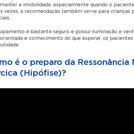
manter a imobilidade, especialmente quando o paciente 
as vezes, a recomendação também serve para crianças 
iais.
uipamento é bastante seguro e possui iluminação e ven
orientada e conhecimento do que esperar, os paciente
uilidade.
mo é o preparo da Ressonância 
cica (Hipófise)?