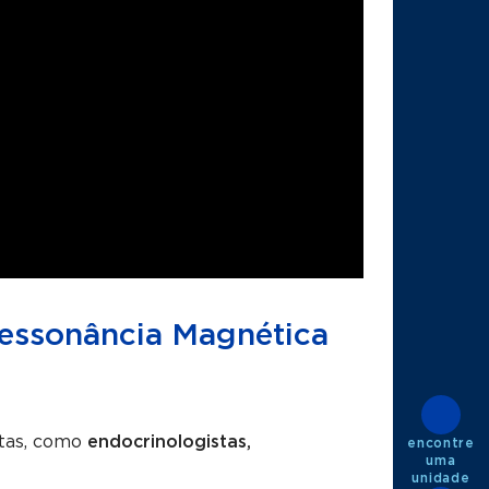
 Ressonância Magnética
stas, como
endocrinologistas,
encontre
uma
unidade