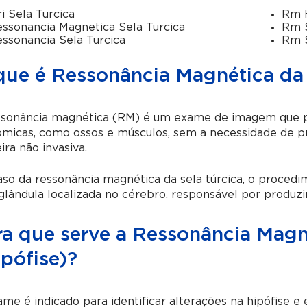
i Sela Turcica
Rm H
ssonancia Magnetica Sela Turcica
Rm S
ssonancia Sela Turcica
Rm S
que é Ressonância Magnética da S
ssonância magnética (RM) é um exame de imagem que per
micas, como ossos e músculos, sem a necessidade de pr
ra não invasiva.
so da ressonância magnética da sela túrcica, o procedime
lândula localizada no cérebro, responsável por produzi
ra que serve a Ressonância Magné
pófise)?
me é indicado para identificar alterações na hipófise e