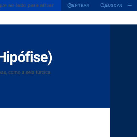
que ao lado para ativar
ENTRAR
BUSCAR
Hipófise)
as, como a sela túrcica.