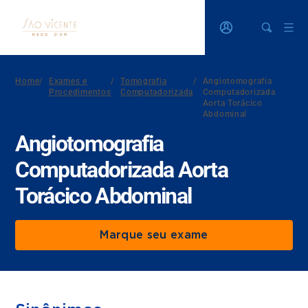
Home
/
Exames e
/
Tomografia
/
Angiotomografia
Procedimentos
Computadorizada
Computadorizada
Aorta Torácico
Abdominal
Angiotomografia
Computadorizada Aorta
Torácico Abdominal
Marque seu exame