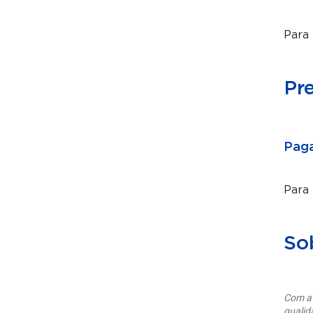
Para 
Pr
Paga
Para
So
Com at
qualid