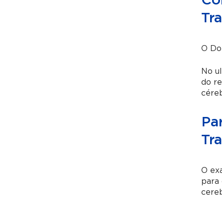
Co
Tr
O Dop
No ul
do re
céreb
Pa
Tr
O exa
para
cereb