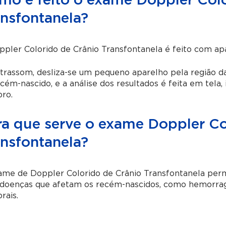
mo é feito o exame Doppler Colo
ansfontanela?
pler Colorido de Crânio Transfontanela é feito com apa
trassom, desliza-se um pequeno aparelho pela região da
cém-nascido, e a análise dos resultados é feita em tela,
ro.
ra que serve o exame Doppler Co
ansfontanela?
me de Doppler Colorido de Crânio Transfontanela permi
 doenças que afetam os recém-nascidos, como hemorragi
rais.