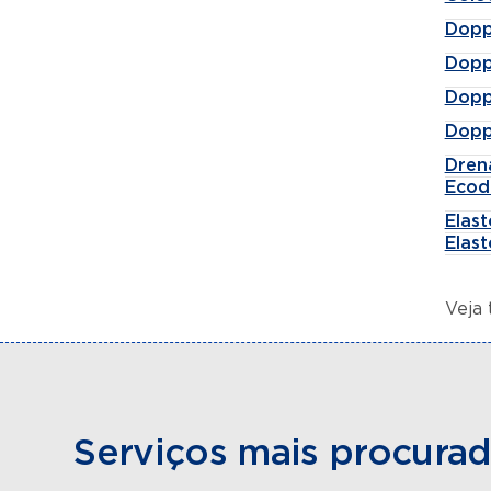
Dopp
Dopp
Dopp
Dopp
Dren
Ecod
Elas
Elast
Veja
Serviços mais procura