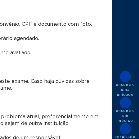
convênio, CPF e documento com foto.
rário agendado.
to avaliado.
este exame. Caso haja dúvidas sobre
encontre
xame.
uma
unidade
encontre
um
 problema atual, preferencialmente em
médico
sejam de outra instituição.
resultado
dos de um responsável.