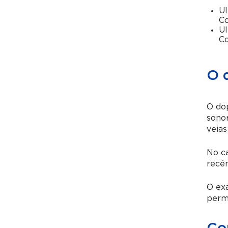
Ul
Co
Ul
Co
O 
O dop
sonor
veias
No ca
recé
O exa
perm