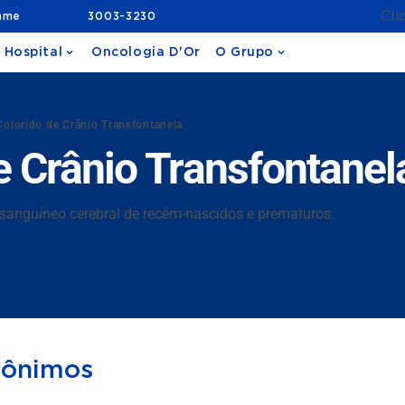
Cli
ame
3003-3230
 Hospital
Oncologia D'Or
O Grupo
Colorido de Crânio Transfontanela
e Crânio Transfontanel
o sanguíneo cerebral de recém-nascidos e prematuros.
nônimos