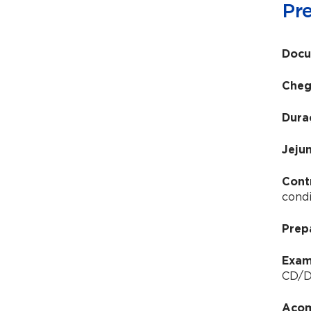
Pr
Docu
Cheg
Dura
Jeju
Cont
condi
Prep
Exam
CD/DV
Acom