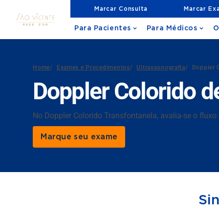
Marcar Consulta
Marcar Ex
Para Pacientes
Para Médicos
O
Home
/
Exames e Procedimentos
/
Ultrassonografia
/
Doppler 
Doppler Colorido d
No Doppler Colorido Transfontanela, avalia-se o flux
Marque seu exame
Si