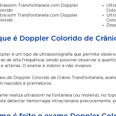
trassom Transfontanela com Doppler
Ultr
lorido
Colo
tra-som Transfontanela com Doppler
Ultr
lorido
Colo
Dopp
que é Doppler Colorido de Crâni
pler é um tipo de ultrassonografia que permite observ
as de alta frequência, sendo possível observar a quan
 e artérias. O exame é indolor e não invasivo.
so do Doppler Colorido de Crânio Transfontanela, avali
m-nascidos e prematuros.
me realiza ultrassom na fontanela (ou moleira), no top
ite detectar hemorragia intracraniana precocemente, p