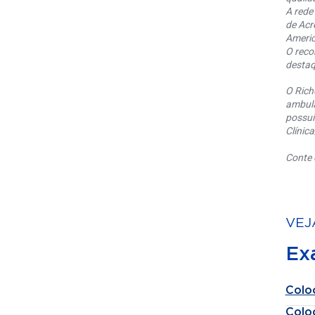
A rede
de Acr
Americ
O reco
destaq
O Rich
ambula
possui
Clínic
Conte 
VEJ
Ex
Colo
Colo