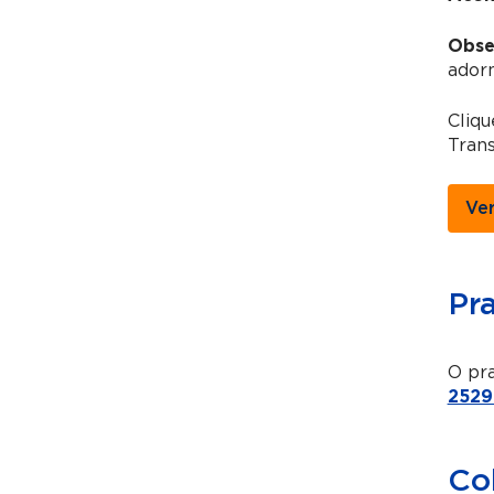
Obse
adorn
Cliqu
Trans
Ve
Pr
O pra
2529
Co