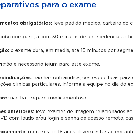
eparativos para o exame
mentos obrigatórios:
leve pedido médico, carteira do 
ada:
compareça com 30 minutos de antecedência ao ho
ção:
o exame dura, em média, até 15 minutos por segmen
m:
não é necessário jejum para este exame.
raindicações:
não há contraindicações específicas para 
ções clínicas particulares, informe a equipe no dia do e
aro:
não há preparo medicamentoso.
es anteriores:
leve exames de imagem relacionados ao
D com laudo e/ou login e senha de acesso remoto, caso 
panhante:
menores de 18 anos devem estar acompanha