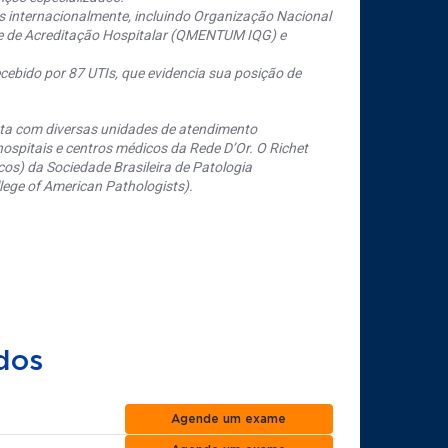
s internacionalmente, incluindo Organização Nacional
se de Acreditação Hospitalar (QMENTUM IQG) e
cebido por 87 UTIs, que evidencia sua posição de
nta com diversas unidades de atendimento
ospitais e centros médicos da Rede D’Or. O Richet
os) da Sociedade Brasileira de Patologia
ege of American Pathologists).
dos
Agende um exame