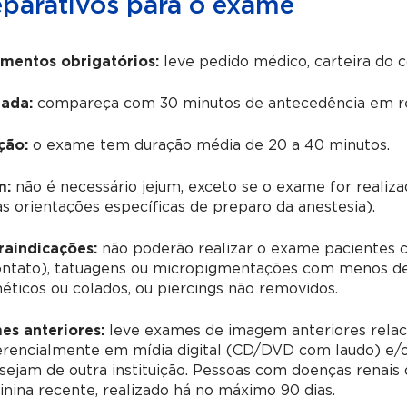
eparativos para o exame
mentos obrigatórios:
leve pedido médico, carteira do 
ada:
compareça com 30 minutos de antecedência em re
ção:
o exame tem duração média de 20 a 40 minutos.
m:
não é necessário jejum, exceto se o exame for realiz
as orientações específicas de preparo da anestesia).
raindicações:
não poderão realizar o exame pacientes c
ontato), tatuagens ou micropigmentações com menos de 
ticos ou colados, ou piercings não removidos.
es anteriores:
leve exames de imagem anteriores relac
erencialmente em mídia digital (CD/DVD com laudo) e/o
sejam de outra instituição.
Pessoas com doenças renais
inina recente, realizado há no máximo 90 dias.