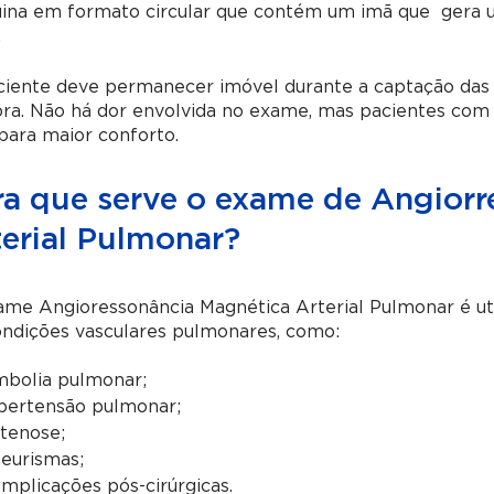
ina em formato circular que contém um imã que gera 
.
ciente deve permanecer imóvel durante a captação das 
ora. Não há dor envolvida no exame, mas pacientes com 
para maior conforto.
ra que serve o exame de Angiorr
terial Pulmonar?
me Angioressonância Magnética Arterial Pulmonar é uti
ondições vasculares pulmonares, como:
bolia pulmonar;
pertensão pulmonar;
tenose;
eurismas;
mplicações pós-cirúrgicas.