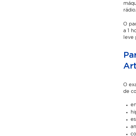
máqu
rádio
O pa
a 1 h
leve 
Pa
Ar
O exa
de c
em
hi
es
an
co