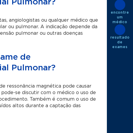
ial Pulmonar?
encontre
um
tas, angiologistas ou qualquer médico que
médico
ular ou pulmonar. A indicação depende da
tensão pulmonar ou outras doenças
resultado
de
exames
xame de
ial Pulmonar?
de ressonância magnética pode causar
 pode-se discutir com o médico o uso de
o procedimento. Também é comum o uso de
uídos altos durante a captação das