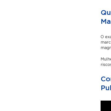
Qu
Ma
O ex
marca
magné
Mulhe
risco
Co
Pu