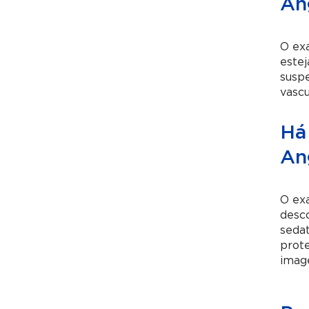
An
O exa
estej
suspe
vascu
Há
An
O ex
desco
sedat
prote
imag