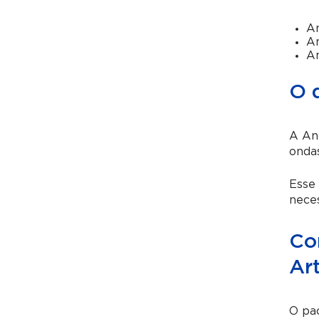
An
An
An
O 
A An
ondas
Esse
neces
Co
Ar
O pa