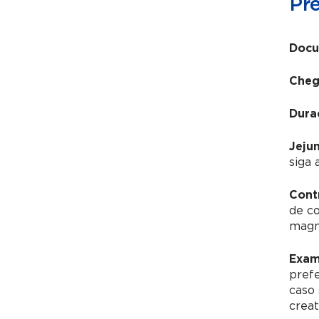
Pr
Docu
Cheg
Dura
Jeju
siga 
Cont
de c
magné
Exam
pref
caso 
creat