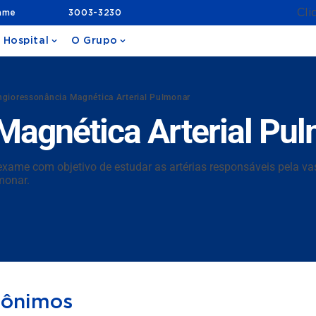
Cli
ame
3003-3230
 Hospital
O Grupo
ngioressonância Magnética Arterial Pulmonar
Magnética Arterial Pu
xame com objetivo de estudar as artérias responsáveis pela va
monar.
nônimos