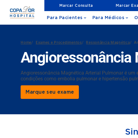
Marcar Consulta
Marcar Ex
Para Pacientes
Para Médicos
O
Home
/
Exames e Procedimentos
/
Ressonância Magnética
/
A
Angioressonância 
Angioressonância Magnética Arterial Pulmonar é um e
condições como embolia pulmonar e hipertensão pul
Marque seu exame
Si