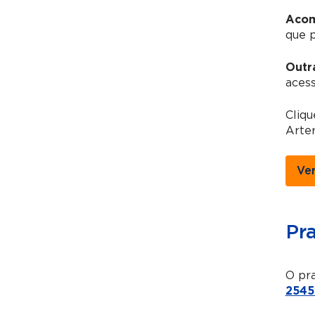
Acom
que 
Outr
acess
Cliq
Arter
Ve
Pr
O pra
2545