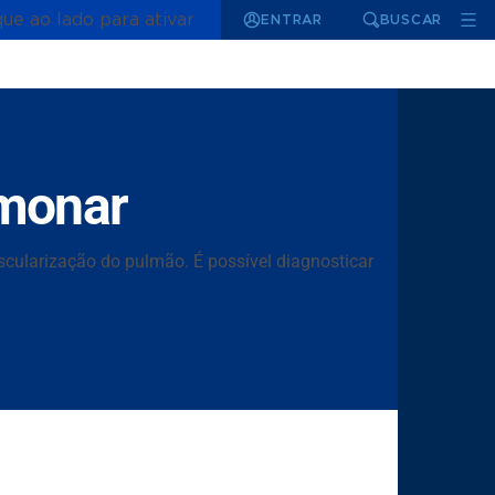
que ao lado para ativar
ENTRAR
BUSCAR
lmonar
scularização do pulmão. É possível diagnosticar