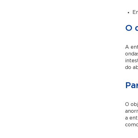
En
O 
A en
onda
intes
do ab
Pa
O obj
anorm
a ent
como 