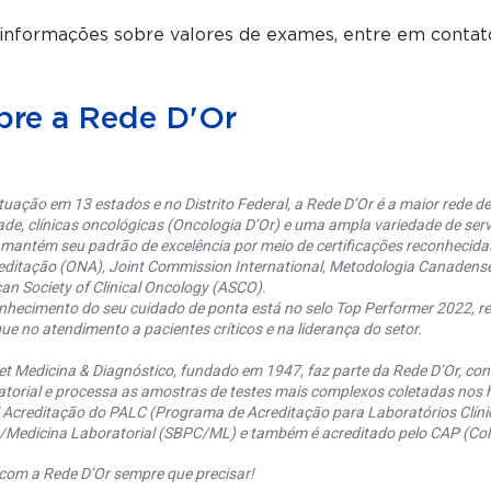
 informações sobre valores de exames, entre em contat
bre a Rede D'Or
uação em 13 estados e no Distrito Federal, a Rede D’Or é a maior rede de 
ade, clínicas oncológicas (Oncologia D’Or) e uma ampla variedade de serv
 mantém seu padrão de excelência por meio de certificações reconhecida
editação (ONA), Joint Commission International, Metodologia Canaden
an Society of Clinical Oncology (ASCO).
nhecimento do seu cuidado de ponta está no selo Top Performer 2022, re
ue no atendimento a pacientes críticos e na liderança do setor.
et Medicina & Diagnóstico, fundado em 1947, faz parte da Rede D’Or, co
torial e processa as amostras de testes mais complexos coletadas nos h
 Acreditação do PALC (Programa de Acreditação para Laboratórios Clínic
a/Medicina Laboratorial (SBPC/ML) e também é acreditado pelo CAP (Coll
com a Rede D’Or sempre que precisar!