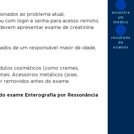
encontre
ionados ao problema atual,
um
u com login e senha para acesso remoto,
médico
s devem apresentar exame de creatinina
resultado
de
exames
dos de um responsável maior de idade,
utos cosméticos (como cremes,
is. Acessórios metálicos (joias,
er removidos antes do exame.
 do exame Enterografia por Ressonância