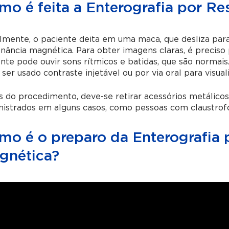
mo é feita a Enterografia por R
almente, o paciente deita em uma maca, que desliza para
nância magnética. Para obter imagens claras, é precis
nte pode ouvir sons rítmicos e batidas, que são norma
ser usado contraste injetável ou por via oral para visuali
 do procedimento, deve-se retirar acessórios metálicos
istrados em alguns casos, como pessoas com claustrofo
mo é o preparo da Enterografia 
gnética?