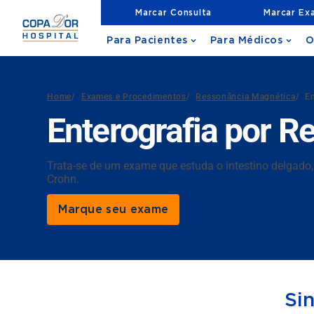
Marcar Consulta
Marcar Ex
Para Pacientes
Para Médicos
O
Home
/
Exames e Procedimentos
/
Ressonância Magnética
/
E
Enterografia por 
Trata-se de um exame que estuda o intestino delgado
Crohn.
Marque seu exame
Si