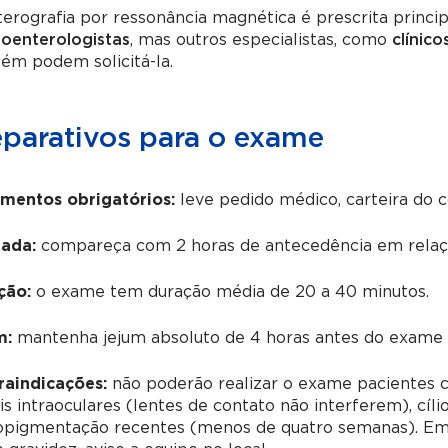
erografia por ressonância magnética é prescrita princ
roenterologistas
, mas outros especialistas, como
clínico
ém podem solicitá-la.
eparativos para o exame
mentos obrigatórios:
leve pedido médico, carteira do 
ada:
compareça com 2 horas de antecedência em relaçã
ção:
o exame tem duração média de 20 a 40 minutos.
m:
mantenha jejum absoluto de 4 horas antes do exame (i
raindicações:
não poderão realizar o exame pacientes co
s intraoculares (lentes de contato não interferem), cíli
opigmentação recentes (menos de quatro semanas). Em 