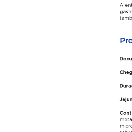
A ent
gast
tamb
Pr
Docu
Cheg
Dura
Jeju
Cont
metai
micr