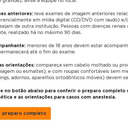
 gravidez, avise a equipe no local.
es anteriores:
leve exames de imagem anteriores relac
erencialmente em mídia digital (CD/DVD com laudo) e/o
sejam de outra instituição. Pessoas com doenças renai
te, realizado há no máximo 90 dias.
panhante:
menores de 18 anos devem estar acompanha
permanecerá até o fim do exame.
as orientações:
compareça sem cabelo molhado ou prod
agem ou esmaltes), e com roupas confortáveis sem meta
ings, adornos, aparelhos ortodônticos móveis) devem s
ue no botão abaixo para conferir o preparo completo
ética e as orientações para casos com anestesia.
r preparo completo