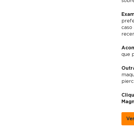
sobre
Exam
pref
caso 
recen
Acom
que 
Outr
maqui
pierc
Cliq
Magn
Ve