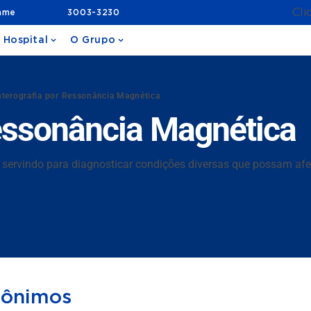
Cli
ame
3003-3230
 Hospital
O Grupo
nterografia por Ressonância Magnética
Ressonância Magnética
, servindo para diagnosticar condições diversas que possam afe
nônimos