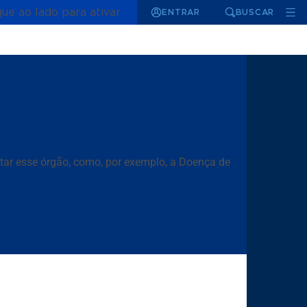
que ao lado para ativar
ENTRAR
BUSCAR
tar esse órgão, como, por exemplo, a Doença de