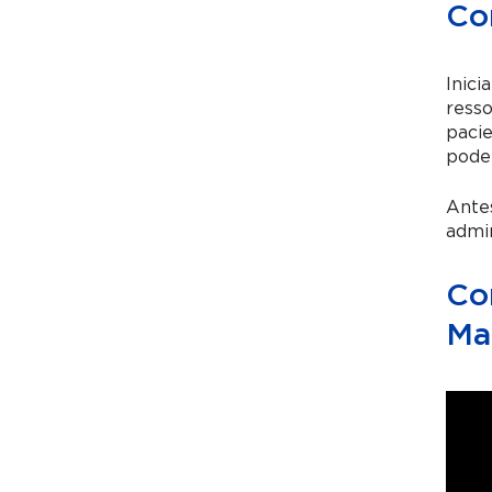
Co
Inici
resso
pacie
pode 
Antes
admin
Co
Ma