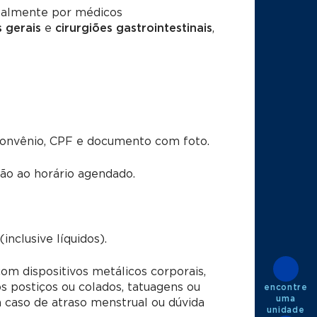
ipalmente por médicos
s gerais
e
cirurgiões gastrointestinais
,
convênio, CPF e documento com foto.
o ao horário agendado.
nclusive líquidos).
m dispositivos metálicos corporais,
os postiços ou colados, tatuagens ou
encontre
uma
caso de atraso menstrual ou dúvida
unidade