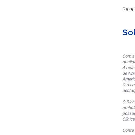
Para
So
Com at
qualid
A rede
de Acr
Americ
O reco
destaq
O Rich
ambula
possui
Clínic
Conte 