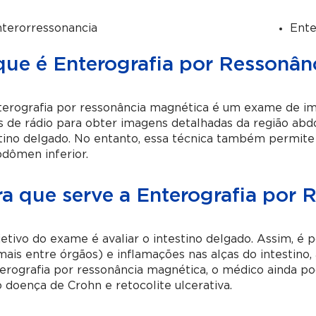
terorressonancia
Ent
que é Enterografia por Ressonân
terografia por ressonância magnética é um exame de i
s de rádio para obter imagens detalhadas da região ab
tino delgado. No entanto, essa técnica também permite
dômen inferior.
ra que serve a Enterografia por
etivo do exame é avaliar o intestino delgado. Assim, é p
ais entre órgãos) e inflamações nas alças do intestino
erografia por ressonância magnética, o médico ainda po
doença de Crohn e retocolite ulcerativa.