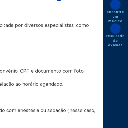
encontre
um
médico
citada por diversos especialistas, como
resultado
de
exames
convênio, CPF e documento com foto.
lação ao horário agendado.
ado com anestesia ou sedação (nesse caso,