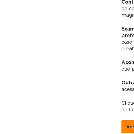
Cont
de c
magné
Exam
pref
caso 
creat
Acom
que 
Outr
acess
Cliq
de C
Ve