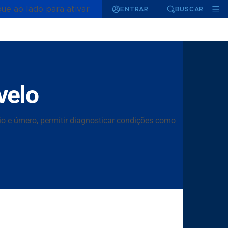
que ao lado para ativar
ENTRAR
BUSCAR
velo
io e úmero, permitir diagnosticar condições como