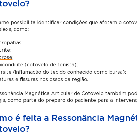
tovelo?
me possibilita identificar condições que afetam o cotov
lexa, como:
tropatias;
trite
;
trose
;
icondilite (cotovelo de tenista);
rsite
nflamação do tecido conhecido como bursa);
(i
aturas e fissuras nos ossos da região.
sonância Magnética Articular de Cotovelo também pode 
gia, como parte do preparo do paciente para a intervenç
mo é feita a Ressonância Magnét
tovelo?