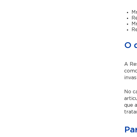
Mr
Re
Mr
Re
O 
A Re
como
invas
No ca
artic
que a
trat
Pa