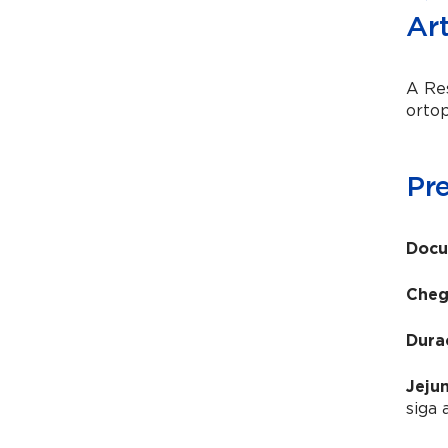
Ar
A
Re
ortop
Pr
Docu
Cheg
Dura
Jeju
siga 