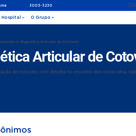
Cli
ame
3003-3230
 Hospital
O Grupo
ssonância Magnética Articular de Cotovelo
ica Articular de Coto
lação do cotovelo, com detalhe no encontro dos ossos ulna, rád
nônimos