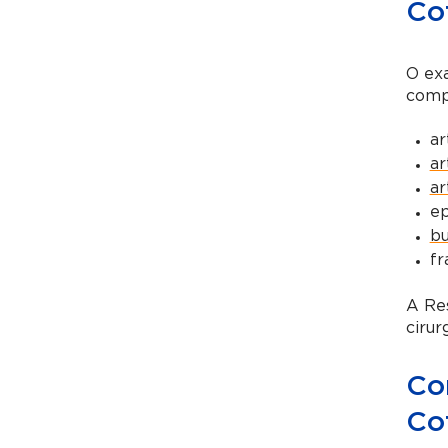
Co
O exa
comp
ar
ar
ar
ep
bu
fr
A Res
cirur
Co
Co