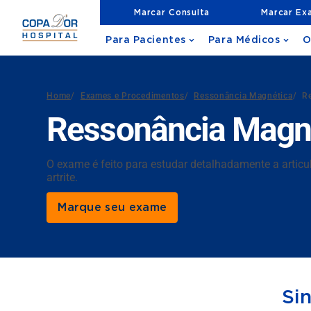
Marcar Consulta
Marcar Ex
Para Pacientes
Para Médicos
O
Home
/
Exames e Procedimentos
/
Ressonância Magnética
/
Re
Ressonância Magnét
O exame é feito para estudar detalhadamente a articu
artrite.
Marque seu exame
Si