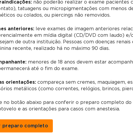
raindicações:
não poderão realizar o exame pacientes c
ontato), tatuagens ou micropigmentações com menos de 
ticos ou colados, ou piercings não removidos.
es anteriores:
leve exames de imagem anteriores relac
erencialmente em mídia digital (CD/DVD com laudo) e/o
sejam de outra instituição.
Pessoas com doenças renais
inina recente, realizado há no máximo 90 dias.
panhante:
menores de 18 anos devem estar acompanha
permanecerá até o fim do exame.
as orientações:
compareça sem cremes, maquiagem, esma
órios metálicos (como correntes, relógios, brincos, pierc
ue no botão abaixo para conferir o preparo completo d
otovelo
e as orientações para casos com anestesia.
r preparo completo