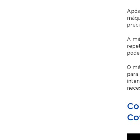
Após 
máqui
prec
A máq
repet
podem
O méd
para 
inte
neces
Co
Co