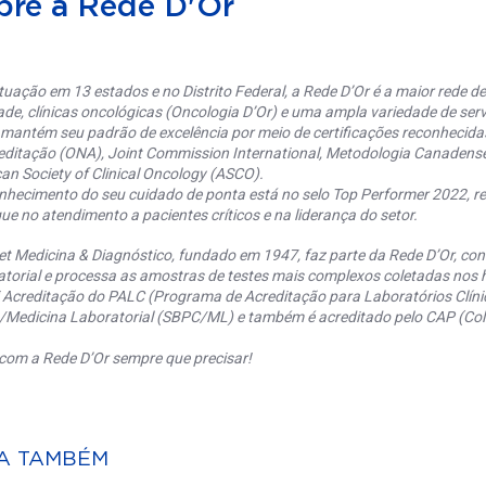
bre a Rede D'Or
uação em 13 estados e no Distrito Federal, a Rede D’Or é a maior rede de 
ade, clínicas oncológicas (Oncologia D’Or) e uma ampla variedade de serv
 mantém seu padrão de excelência por meio de certificações reconhecida
editação (ONA), Joint Commission International, Metodologia Canaden
an Society of Clinical Oncology (ASCO).
nhecimento do seu cuidado de ponta está no selo Top Performer 2022, re
ue no atendimento a pacientes críticos e na liderança do setor.
et Medicina & Diagnóstico, fundado em 1947, faz parte da Rede D’Or, co
torial e processa as amostras de testes mais complexos coletadas nos h
 Acreditação do PALC (Programa de Acreditação para Laboratórios Clínic
a/Medicina Laboratorial (SBPC/ML) e também é acreditado pelo CAP (Coll
com a Rede D’Or sempre que precisar!
A TAMBÉM