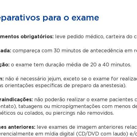
eparativos para o exame
mentos obrigatórios:
leve pedido médico, carteira do 
ada:
compareça com 30 minutos de antecedência em re
ção:
o exame tem duração média de 20 a 40 minutos.
m:
não é necessário jejum, exceto se o exame for realiz
as orientações específicas de preparo da anestesia).
raindicações:
não poderão realizar o exame pacientes c
ontato), tatuagens ou micropigmentações com menos de 
ticos ou colados, ou piercings não removidos.
es anteriores:
leve exames de imagem anteriores relac
erencialmente em mídia digital (CD/DVD com laudo) e/o