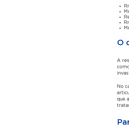
Rm
Mr
Re
R
Mr
O 
A re
como 
invas
No ca
artic
que a
trat
Pa