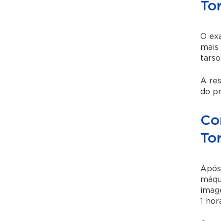
To
O exa
mais 
tarso
A res
do pr
Co
To
Após 
máqui
image
1 hor