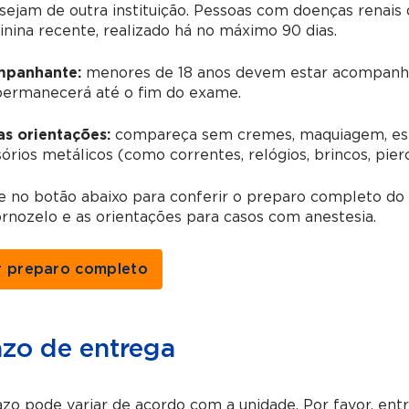
 sejam de outra instituição. Pessoas com doenças rena
inina recente, realizado há no máximo 90 dias.
panhante:
menores de 18 anos devem estar acompanha
permanecerá até o fim do exame.
as orientações:
compareça sem cremes, maquiagem, esma
órios metálicos (como correntes, relógios, brincos, pierc
e no botão abaixo para conferir o preparo completo do
rnozelo e as orientações para casos com anestesia.
r preparo completo
azo de entrega
zo pode variar de acordo com a unidade. Por favor, en