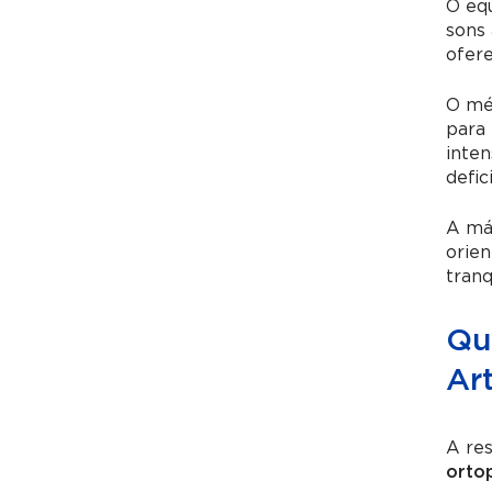
O eq
sons 
ofere
O méd
para 
inte
defic
A má
orie
tranq
Qua
Art
A res
orto