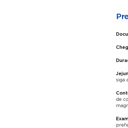
Pr
Docu
Cheg
Dura
Jeju
siga 
Cont
de c
magné
Exam
pref