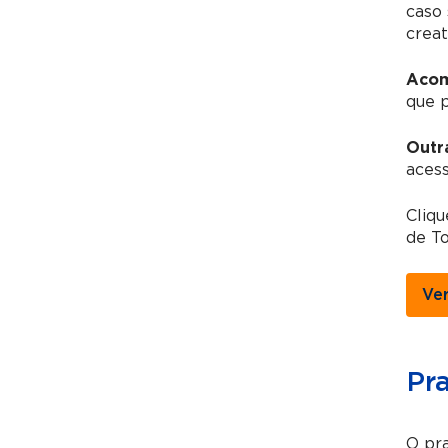
caso
creat
Acom
que 
Outr
acess
Cliqu
de To
Ve
Pr
O pra