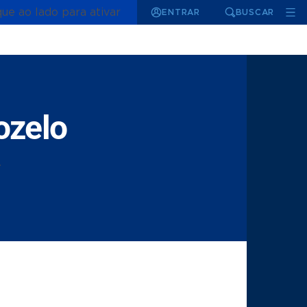
que ao lado para ativar
ENTRAR
BUSCAR
ozelo
.