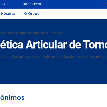
Cli
ame
3003-3230
 Hospital
O Grupo
ssonância Magnética Articular de Tornozelo
ica Articular de Torn
rnozelo. O exame pode ser feito em um dos tornozelos ou ambos
nônimos