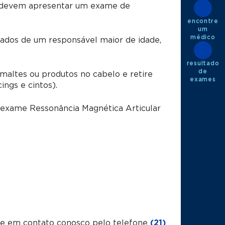
is devem apresentar um exame de
encontre
um
médico
dos de um responsável maior de idade,
resultado
de
ltes ou produtos no cabelo e retire
exames
ings e cintos).
 exame Ressonância Magnética Articular
tre em contato conosco pelo telefone
(21)