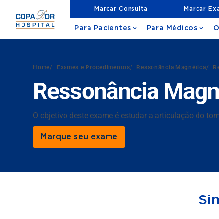
Marcar Consulta
Marcar Ex
Para Pacientes
Para Médicos
O
Home
/
Exames e Procedimentos
/
Ressonância Magnética
/
Re
Ressonância Magnét
O objetivo deste exame é estudar a articulação do to
Marque seu exame
Si