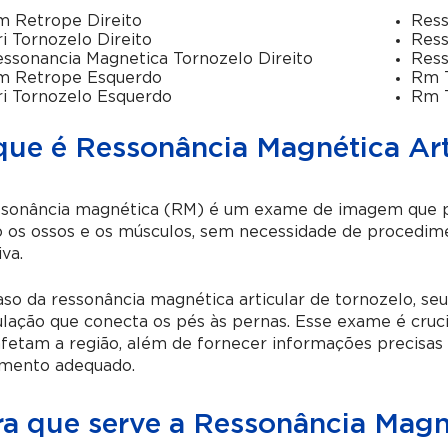
 Retrope Direito
Ress
i Tornozelo Direito
Ress
ssonancia Magnetica Tornozelo Direito
Ress
m Retrope Esquerdo
Rm T
i Tornozelo Esquerdo
Rm T
que é Ressonância Magnética Art
ssonância magnética (RM) é um exame de imagem que per
os ossos e os músculos, sem necessidade de procedime
iva.
so da ressonância magnética articular de tornozelo, seu
ulação que conecta os pés às pernas. Esse exame é cruci
fetam a região, além de fornecer informações precisas
amento adequado.
ra que serve a Ressonância Magné