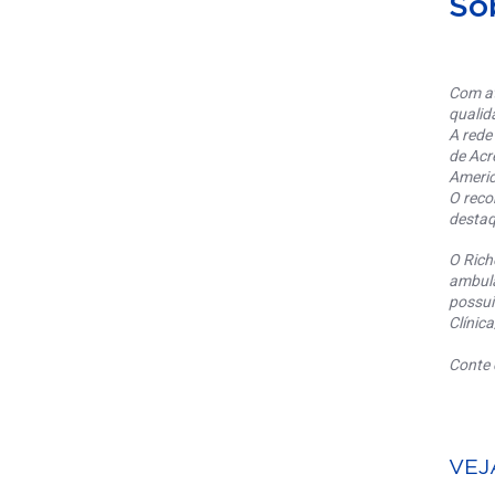
So
Com at
qualid
A rede
de Acr
Americ
O reco
destaq
O Rich
ambula
possui
Clínic
Conte 
VEJ