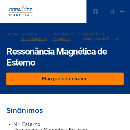
Home
/
Exames e
/
Ressonância
/
Ressonância
Procedimentos
Magnética
Magnética de Esterno
Ressonância Magnética de
Esterno
Marque seu exame
Sinônimos
Mri Esterno