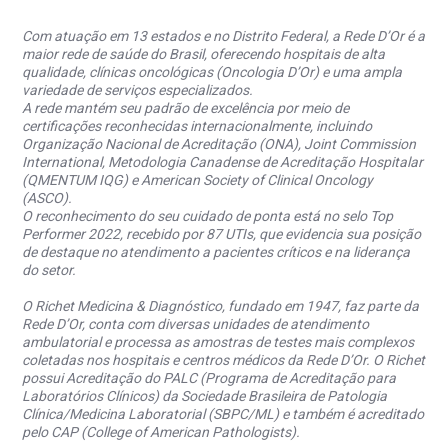
Com atuação em 13 estados e no Distrito Federal, a Rede D’Or é a
maior rede de saúde do Brasil, oferecendo hospitais de alta
qualidade, clínicas oncológicas (Oncologia D’Or) e uma ampla
variedade de serviços especializados.
A rede mantém seu padrão de excelência por meio de
certificações reconhecidas internacionalmente, incluindo
Organização Nacional de Acreditação (ONA), Joint Commission
International, Metodologia Canadense de Acreditação Hospitalar
(QMENTUM IQG) e American Society of Clinical Oncology
(ASCO).
O reconhecimento do seu cuidado de ponta está no selo Top
Performer 2022, recebido por 87 UTIs, que evidencia sua posição
de destaque no atendimento a pacientes críticos e na liderança
do setor.
O Richet Medicina & Diagnóstico, fundado em 1947, faz parte da
Rede D’Or, conta com diversas unidades de atendimento
ambulatorial e processa as amostras de testes mais complexos
coletadas nos hospitais e centros médicos da Rede D’Or. O Richet
possui Acreditação do PALC (Programa de Acreditação para
Laboratórios Clínicos) da Sociedade Brasileira de Patologia
Clínica/Medicina Laboratorial (SBPC/ML) e também é acreditado
pelo CAP (College of American Pathologists).