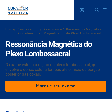
Home
/
Exames e
/
Ressonância
/
Ressonância Magnética
Procedimentos
Magnética
do Plexo Lombossacral
Ressonância Magnética do
Plexo Lombossacral
O exame estuda a região do plexo lombossacral, que
envolve o dorso, coluna lombar, até o início da porção
posterior das coxas.
Marque seu exame