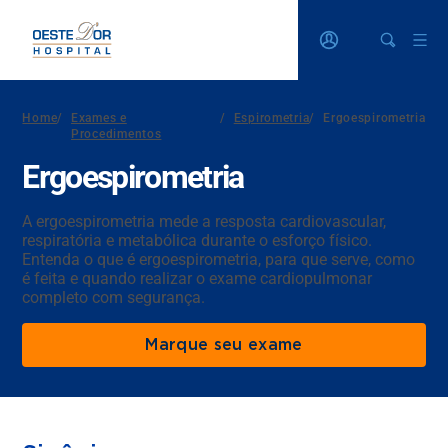
Home
/
Exames e
/
Espirometria
/
Ergoespirometria
Procedimentos
Ergoespirometria
A ergoespirometria mede a resposta cardiovascular,
respiratória e metabólica durante o esforço físico.
Entenda o que é ergoespirometria, para que serve, como
é feita e quando realizar o exame cardiopulmonar
completo com segurança.
Marque seu exame