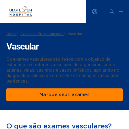
Home
/
Exames e Procedimentos
/
Vascular
Vascular
Os exames vasculares são feitos com o objetivo de
estudar as estruturas vasculares do organismo, como
artérias, veias, vasinhos e vasos linfáticos, apoiando no
diagnóstico clínico de uma série de doenças vasculares
periféricas.
Marque seus exames
O que são exames vasculares?