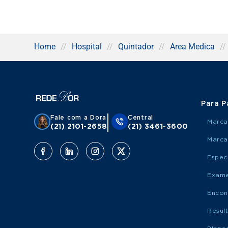
Home
//
Hospital
//
Quintador
//
Area Medica
//
Para P
Fale com a Dora
Central
Marca
(21) 2101-2658
(21) 3461-3600
Marca
Espec
Exame
Encon
Resul