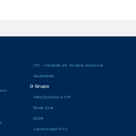
UTI – Unidade de Terapia Intensiva
Qualidade
O Grupo
icos
ONCOLOGIA D'OR
Rede Star
IDOR
o
Cardiologia D'Or