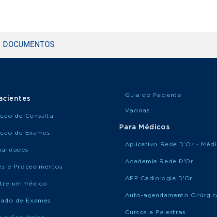
DOCUMENTOS
Guia do Paciente
acientes
Vacinas
ção de Consulta
Para Médicos
ção de Exames
Aplicativo Rede D’Or - Méd
ialidades
Academia Rede D'Or
s e Procedimentos
APP Cadiologia D'Or
tre um médico
Auto-agendamento Cirúrgic
tado de Exames
Cursos e Palestras