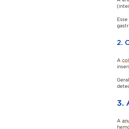
A end
(inte
Esse 
gastr
2. 
A
co
inser
Geral
detec
3.
A
an
hemor