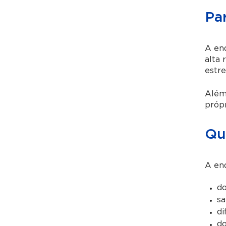
Pa
A end
alta 
estre
Além
própr
Qu
A en
do
sa
di
do