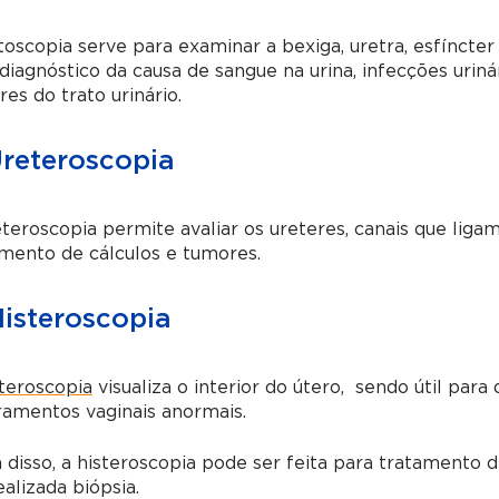
toscopia serve para examinar a bexiga, uretra, esfíncter
diagnóstico da causa de sangue na urina, infecções uriná
es do trato urinário.
Ureteroscopia
teroscopia permite avaliar os ureteres, canais que ligam
mento de cálculos e tumores.
Histeroscopia
steroscopia
visualiza o interior do útero, sendo útil para
ramentos vaginais anormais.
disso, a histeroscopia pode ser feita para tratamento 
ealizada biópsia.