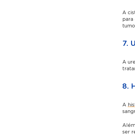
A cis
para 
tumor
7. 
A ure
trata
8. 
A
hi
sang
Além 
ser r