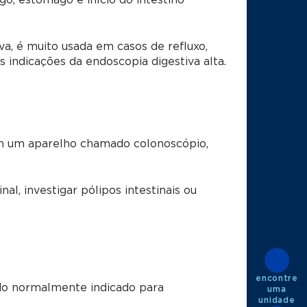
go, estômago e início do intestino
a, é muito usada em casos de refluxo,
as indicações da endoscopia digestiva alta.
com um aparelho chamado colonoscópio,
al, investigar pólipos intestinais ou
encontre
endo normalmente indicado para
uma
unidade