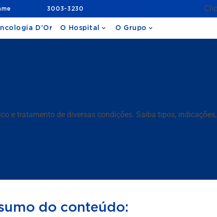
Cli
ame
3003-3230
ncologia D'Or
O Hospital
O Grupo
ico e tratamento de diversas condições. Saiba tipos, indicaçõe
sumo do conteúdo: