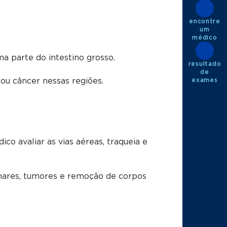
encontre
um
médico
a parte do intestino grosso.
resultado
de
 ou câncer nessas regiões.
exames
co avaliar as vias
aéreas,
traqueia e
onares, tumores e remoção de corpos