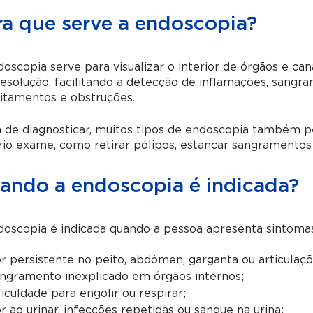
ra que serve a endoscopia?
oscopia serve para visualizar o interior de órgãos e c
resolução, facilitando a detecção de inflamações, sangr
itamentos e obstruções.
 de diagnosticar, muitos tipos de endoscopia também 
io exame, como retirar pólipos, estancar sangramentos 
ando a endoscopia é indicada?
doscopia é indicada quando a pessoa apresenta sintoma
r persistente no peito, abdômen, garganta ou articulaçõ
ngramento inexplicado em órgãos internos;
ficuldade para engolir ou respirar;
r ao urinar, infecções repetidas ou sangue na urina;