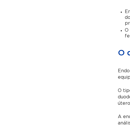
En
do
pr
O 
fe
O 
Endos
equip
O tip
duode
útero
A end
análi