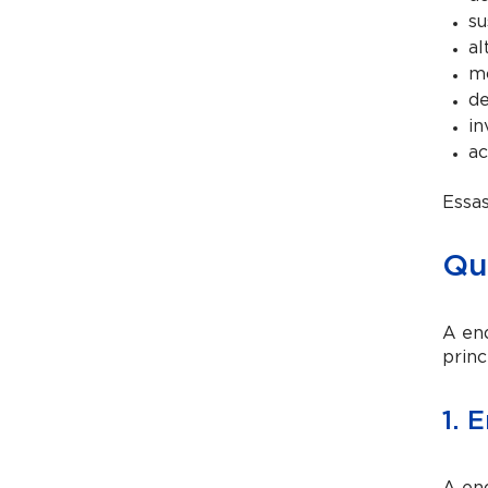
su
al
mo
de
in
a
Essas
Qu
A end
princ
1. 