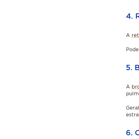
4. 
A
re
Pode 
5. 
A
br
pulm
Geral
estra
6. 