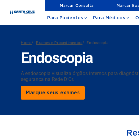
Marcar Consulta
Marcar Ex
Para Pacientes
Para Médicos
O
Home
/
Exames e Procedimentos
/
Endoscopia
Endoscopia
A endoscopia visualiza órgãos internos para diagnóst
segurança na Rede D’Or.
Marque seus exames
Re