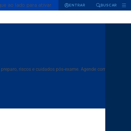
que ao lado para ativar
ENTRAR
BUSCAR
s, preparo, riscos e cuidados pós-exame. Agende com