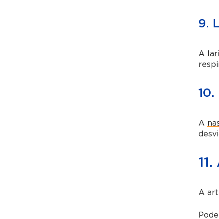
9. 
A
la
respi
10.
A
na
desvi
11.
A art
Pode 