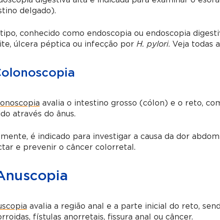
oscopia digestiva alta é indicada para examinar o esôfa
stino delgado).
tipo, conhecido como endoscopia ou endoscopia digestiv
ite, úlcera péptica ou infecção por
H. pylori
. Veja todas 
Colonoscopia
lonoscopia
avalia o intestino grosso (cólon) e o reto, 
ido através do ânus.
mente, é indicado para investigar a causa da dor abdomin
tar e prevenir o câncer colorretal.
 Anuscopia
uscopia
avalia a região anal e a parte inicial do reto, s
roidas, fístulas anorretais, fissura anal ou câncer.