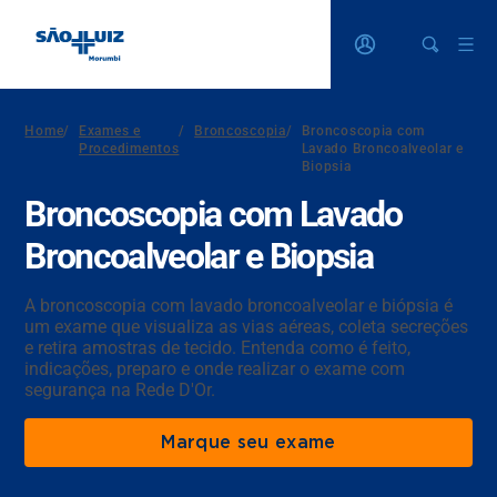
Home
/
Exames e
/
Broncoscopia
/
Broncoscopia com
Procedimentos
Lavado Broncoalveolar e
Biopsia
Broncoscopia com Lavado
Broncoalveolar e Biopsia
A broncoscopia com lavado broncoalveolar e biópsia é
um exame que visualiza as vias aéreas, coleta secreções
e retira amostras de tecido. Entenda como é feito,
indicações, preparo e onde realizar o exame com
segurança na Rede D'Or.
Marque seu exame