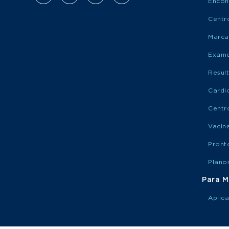
Encon
Centr
Marca
Exame
Resul
Cardi
Centr
Vacin
Pront
Plano
Para M
Aplic