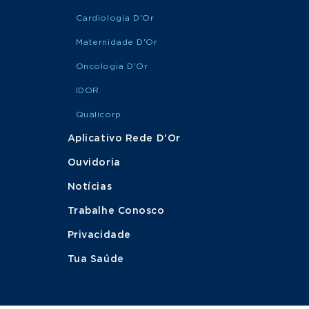
Cardiologia D'Or
MARQUE
Cirurgia Oncológica
SUA
de Cabeça e Pescoço
Maternidade D'Or
CONSULTA
Oncologia D'Or
Cirurgia Oncológica
MARQUE
IDOR
do Aparelho
SUA
Digestivo
CONSULTA
Qualicorp
Aplicativo Rede D'Or
MARQUE
Cirurgia Oncológica
Ouvidoria
SUA
Ginecológica
CONSULTA
Notícias
Trabalhe Conosco
MARQUE
Cirurgia Plástica
SUA
Privacidade
CONSULTA
Tua Saúde
MARQUE
Cirurgia Plástica
SUA
Reparadora