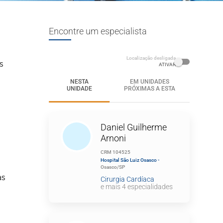
Encontre um especialista
Localização desligada
s
ATIVAR
NESTA
EM UNIDADES
UNIDADE
PRÓXIMAS A ESTA
Daniel Guilherme
Arnoni
CRM 104525
Hospital São Luiz Osasco -
Osasco/SP
as
Cirurgia Cardíaca
e mais 4 especialidades