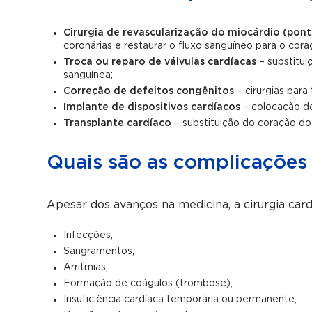
Cirurgia de revascularização do miocárdio (pon
coronárias e restaurar o fluxo sanguíneo para o cora
Troca ou reparo de válvulas cardíacas
– substitui
sanguínea;
Correção de defeitos congênitos
– cirurgias par
Implante de dispositivos cardíacos
– colocação de
Transplante cardíaco
– substituição do coração d
Quais são as complicações 
Apesar dos avanços na medicina, a cirurgia car
Infecções;
Sangramentos;
Arritmias;
Formação de coágulos (trombose);
Insuficiência cardíaca temporária ou permanente;