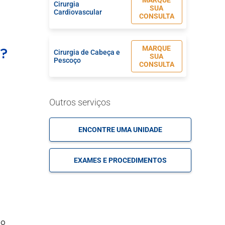
MARQUE
Cirurgia
SUA
Cardiovascular
CONSULTA
MARQUE
a?
Cirurgia de Cabeça e
SUA
Pescoço
CONSULTA
MARQUE
Outros serviços
Cirurgia de Coluna
SUA
CONSULTA
ENCONTRE UMA UNIDADE
MARQUE
Cirurgia de Cotovelo
SUA
EXAMES E PROCEDIMENTOS
CONSULTA
MARQUE
Cirurgia de Epilepsia
SUA
CONSULTA
mo