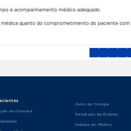
tempo e acompanhamento médico adequado.
ica médica quanto do comprometimento do paciente com
acientes
Aviso de Cirurgia
ção de Consulta
Resultado de Exames
ialidades
Indique um Médico