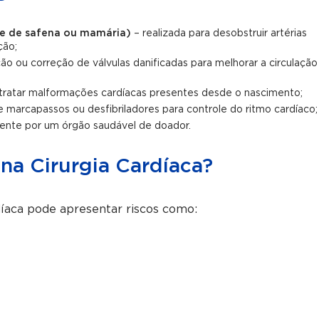
te de safena ou mamária)
– realizada para desobstruir artérias
ção;
ção ou correção de válvulas danificadas para melhorar a circulação
a tratar malformações cardíacas presentes desde o nascimento;
 marcapassos ou desfibriladores para controle do ritmo cardíaco;
oente por um órgão saudável de doador.
na Cirurgia Cardíaca?
díaca pode apresentar riscos como: