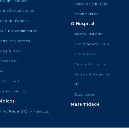
tre um Médico
Aviso de Cirurgia
o de Diagnósticos
Documentos
ção de Exames
O Hospital
s e Procedimentos
Nossa História
tado de Exames
Informações Úteis
ologia D’Or
Internação
o Médico
Centro Cirúrgico
as
Cursos e Palestras
o-Socorro
UTI
s e Convênios
Qualidade
édicos
Maternidade
ativo Rede D’Or - Médicos