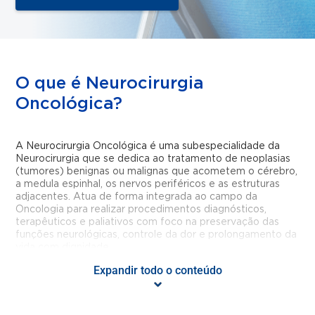
O que é Neurocirurgia
Oncológica?
A Neurocirurgia Oncológica é uma subespecialidade da
Neurocirurgia que se dedica ao tratamento de neoplasias
(tumores) benignas ou malignas que acometem o cérebro,
a medula espinhal, os nervos periféricos e as estruturas
adjacentes. Atua de forma integrada ao campo da
Oncologia para realizar procedimentos diagnósticos,
terapêuticos e paliativos com foco na preservação das
funções neurológicas, controle da dor e prolongamento da
vida com dignidade.
Expandir todo o conteúdo
Quais são os principais tipos de
tumores tratados?