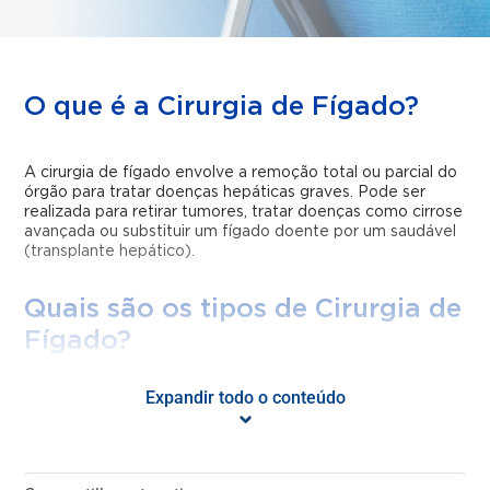
O que é a Cirurgia de Fígado?
A cirurgia de fígado envolve a remoção total ou parcial do
órgão para tratar doenças hepáticas graves. Pode ser
realizada para retirar tumores, tratar doenças como cirrose
avançada ou substituir um fígado doente por um saudável
(transplante hepático).
Quais são os tipos de Cirurgia de
Fígado?
Expandir todo o conteúdo
Hepatectomia Parcial
– remoção de uma parte do
fígado, geralmente para tratar tumores benignos ou
malignos. O fígado tem capacidade de regeneração,
permitindo que o tecido remanescente volte a crescer;