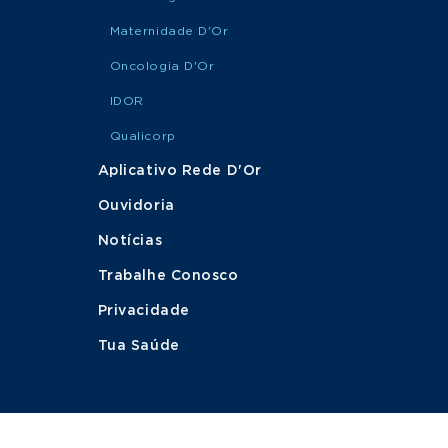
MARQUE
Cirurgia
SUA
Ginecológica
Maternidade D'Or
CONSULTA
Oncologia D'Or
MARQUE
IDOR
Cirurgia Oncológica
SUA
CONSULTA
Qualicorp
Aplicativo Rede D'Or
MARQUE
Cirurgia Oncológica
Ouvidoria
SUA
de Cabeça e Pescoço
CONSULTA
Notícias
Trabalhe Conosco
Cirurgia Oncológica
MARQUE
do Aparelho
SUA
Privacidade
Digestivo
CONSULTA
Tua Saúde
MARQUE
Cirurgia Oncológica
SUA
Ginecológica
CONSULTA