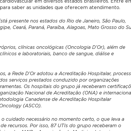
ardiovascular em diversos estados brasileiros. Entre e
para saber as unidades que oferecem atendimento.
Está presente nos estados do Rio de Janeiro, São Paulo,
gipe, Ceará, Paraná, Paraíba, Alagoas, Mato Grosso do Su
prios, clínicas oncológicas (Oncologia D’Or), além de
nicos e laboratoriais, banco de sangue, diálise e
ços, a Rede D’Or adotou a Acreditação Hospitalar, proces
 dos serviços prestados conduzido por organizações
ramentas. Os hospitais do grupo já receberam certificaç
rganização Nacional de Acreditação (ONA) e internaciona
etodologia Canadense de Acreditação Hospitalar
 Oncology (ASCO).
s o cuidado necessário no momento certo, o que leva a
e de recursos. Por isso, 87 UTIs do grupo receberam o