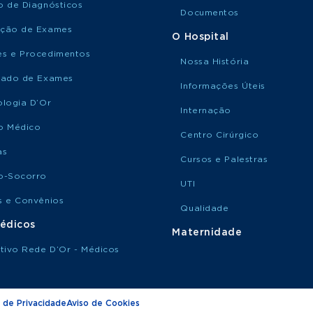
o de Diagnósticos
Documentos
ção de Exames
O Hospital
s e Procedimentos
Nossa História
tado de Exames
Informações Úteis
ologia D’Or
Internação
o Médico
Centro Cirúrgico
as
Cursos e Palestras
o-Socorro
UTI
s e Convênios
Qualidade
édicos
Maternidade
ativo Rede D’Or - Médicos
 de Privacidade
Aviso de Cookies