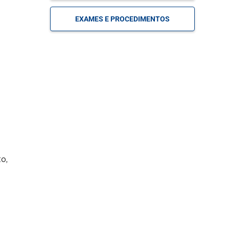
MARQUE
Cirurgia de Cotovelo
SUA
EXAMES E PROCEDIMENTOS
CONSULTA
MARQUE
Cirurgia de Epilepsia
SUA
CONSULTA
MARQUE
Cirurgia de Fígado
SUA
CONSULTA
MARQUE
Cirurgia de Joelho
SUA
o,
CONSULTA
MARQUE
Cirurgia de Mama
SUA
CONSULTA