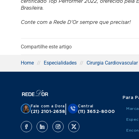
certificado Top Performer 2022, oferecido pela
Brasileira.
Conte com a Rede D’Or sempre que precisar!
Compartilhe este artigo
Home
//
Especialidades
//
Cirurgia Cardiovascular
Para P
Fale com a Dora
Central
Marca
(21) 2101-2658
(11) 3652-8000
Espec
Encon