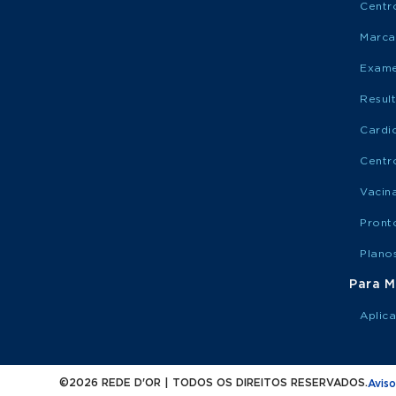
Centr
Marca
Exame
Resul
Cardi
Centr
Vacin
Pront
Plano
Para M
Aplic
©2026 REDE D'OR | TODOS OS DIREITOS RESERVADOS.
Aviso