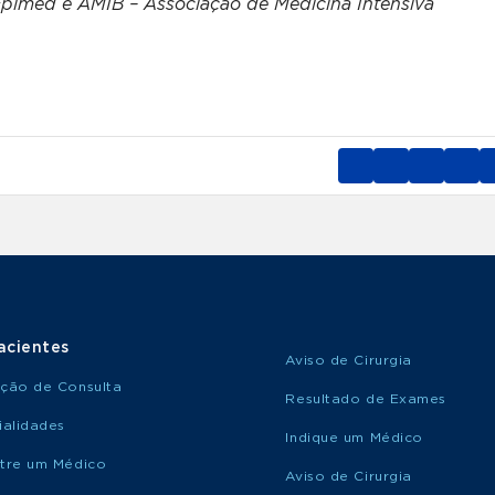
 Epimed e AMIB – Associação de Medicina Intensiva
acientes
Aviso de Cirurgia
ção de Consulta
Resultado de Exames
ialidades
Indique um Médico
tre um Médico
Aviso de Cirurgia