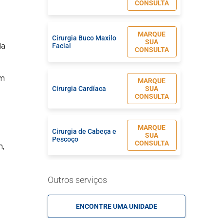
CONSULTA
MARQUE
Cirurgia Buco Maxilo
SUA
Facial
da
CONSULTA
em
MARQUE
Cirurgia Cardíaca
SUA
CONSULTA
MARQUE
Cirurgia de Cabeça e
SUA
Pescoço
CONSULTA
m,
MARQUE
Outros serviços
Cirurgia de Coluna
SUA
CONSULTA
ENCONTRE UMA UNIDADE