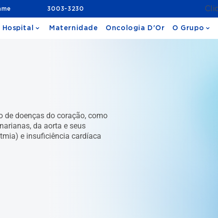
Cli
ame
3003-3230
 Hospital
Maternidade
Oncologia D'Or
O Grupo
nto de doenças do coração, como
narianas, da aorta e seus
itmia) e insuficiência cardíaca