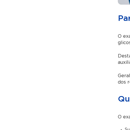
Pa
O exa
glico
Desta
auxil
Geral
dos r
Qu
O exa
Su