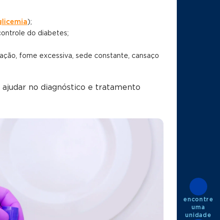
glicemia
);
ontrole do diabetes;
ação, fome excessiva, sede constante, cansaço
e ajudar no diagnóstico e tratamento
encontre
uma
unidade