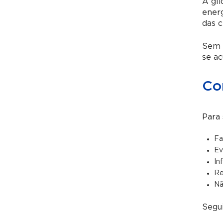
A gli
energ
das c
Sem i
se a
Co
Para 
Fa
Ev
In
Re
Nã
Segui