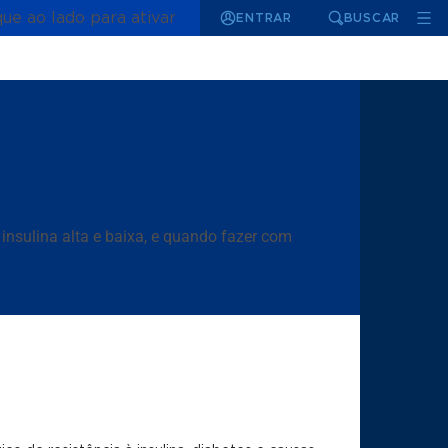
que ao lado para ativar
ENTRAR
BUSCAR
insulina alta e baixa, e quando fazer com