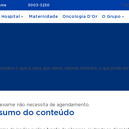
Cli
ame
3003-3230
 Hospital
Maternidade
Oncologia D'Or
O Grupo
cubra o que é, para que serve, valores normais, o que pode ser 
 exame não necessita de agendamento.
sumo do conteúdo