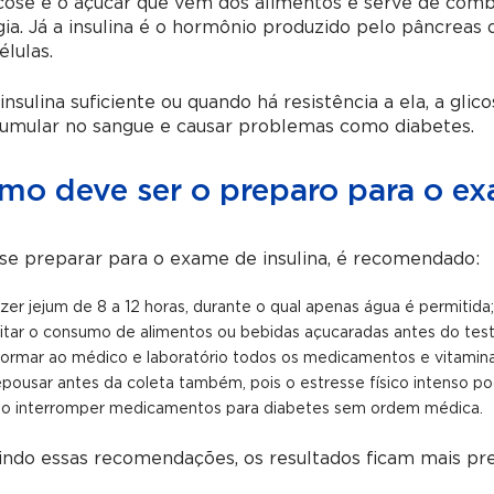
cose é o açúcar que vem dos alimentos e serve de comb
ia. Já a insulina é o hormônio produzido pelo pâncreas
élulas.
nsulina suficiente ou quando há resistência a ela, a gl
cumular no sangue e causar problemas como diabetes.
mo deve ser o preparo para o ex
se preparar para o exame de insulina, é recomendado:
zer jejum de 8 a 12 horas, durante o qual apenas água é permitida;
itar o consumo de alimentos ou bebidas açucaradas antes do test
formar ao médico e laboratório todos os medicamentos e vitaminas
pousar antes da coleta também, pois o estresse físico intenso p
o interromper medicamentos para diabetes sem ordem médica.
ndo essas recomendações, os resultados ficam mais prec