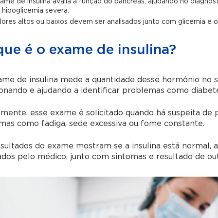
ame de insulina avalia a função do pâncreas, ajudando no diagnósti
 hipoglicemia severa.
lores altos ou baixos devem ser analisados junto com glicemia e 
que é o exame de insulina?
ame de insulina mede a quantidade desse hormônio no s
onando e ajudando a identificar problemas como diabetes,
lmente, esse exame é solicitado quando há suspeita de
mas como fadiga, sede excessiva ou fome constante.
sultados do exame mostram se a insulina está normal, a
ados pelo médico, junto com sintomas e resultado de ou