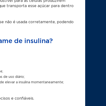
ustível para as células produzirem
 que transporta esse açúcar para dentro
icose não é usada corretamente, podendo
ame de insulina?
e;
 de uso diário;
ode elevar a insulina momentaneamente;
isos e confiáveis.