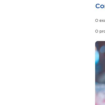
Co
O exa
O pr