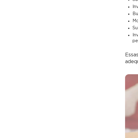
In
Bu
Mo
Su
In
pe
Essas
adeq