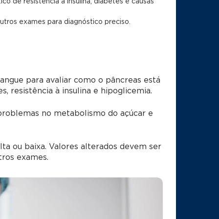
co de resistência à insulina, diabetes e causas
outros exames para diagnóstico preciso.
angue para avaliar como o pâncreas está
 resistência à insulina e hipoglicemia.
 problemas no metabolismo do açúcar e
lta ou baixa. Valores alterados devem ser
tros exames.