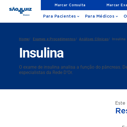
Marcar Consulta
Marcar Ex
Para Pacientes
Para Médicos
O
Home
/
Exames e Procedimentos
/
Análises Clínicas
/
Insulina
Insulina
O exame de insulina analisa a função do pâncreas. Des
especialistas da Rede D’Or.
Este
Re