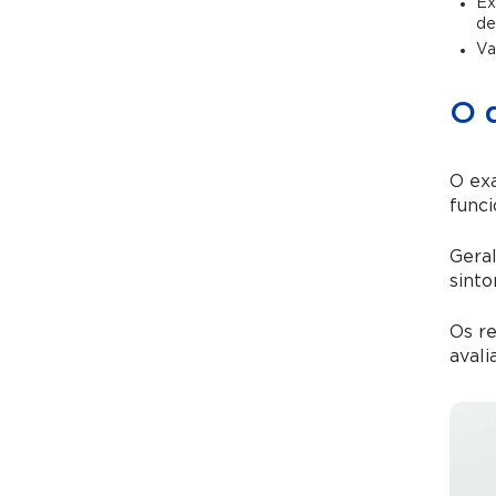
Ex
de
Va
O 
O ex
funci
Gera
sinto
Os re
avali