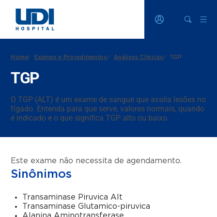
Home
/
Exames e Procedimentos
/
Análises Clínicas
/
TGP
TGP
O TGP (ALT) é um exame de sangue que avalia lesões no
fígado. Entenda para que serve, valores normais, quando
é indicado e o que significa TGP alto ou baixo.
Este exame não necessita de agendamento.
Sinônimos
Transaminase Piruvica Alt
Transaminase Glutamico-piruvica
Alanina Aminotransferase