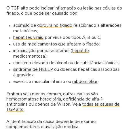
O TGP alto pode indicar inflamação ou lesão nas células do
fígado, o que pode ser causado por:
acúmulo de
gordura no fígado
relacionado a alterações
metabólicas;
hepatites virais
, por vírus dos tipos A, B ou C;
uso de medicamentos que afetam o fígado;
intoxicação por paracetamol (
hepatite
medicamentosa
);
consumo elevado de álcool ou de substâncias tóxicas;
síndrome de HELLP
ou doenças hepáticas associadas
à gravidez;
exercício muscular intenso ou
rabdomiólise
.
Embora seja menos comum, outras causas são
hemocromatose hereditária, deficiência de alfa-1-
antitripsina ou doença de Wilson. Veja
todas as causas de
TGP alto
.
A identificação da causa depende de exames
complementares e avaliação médica.