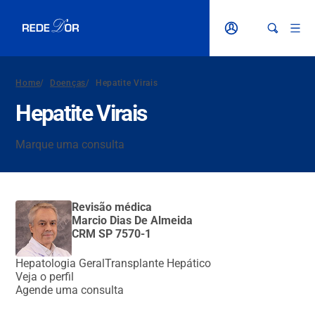
Home
/
Doenças
/
Hepatite Virais
Hepatite Virais
Marque uma consulta
Revisão médica
Marcio Dias De Almeida
CRM SP 7570-1
Hepatologia Geral
Transplante Hepático
Veja o perfil
Agende uma consulta