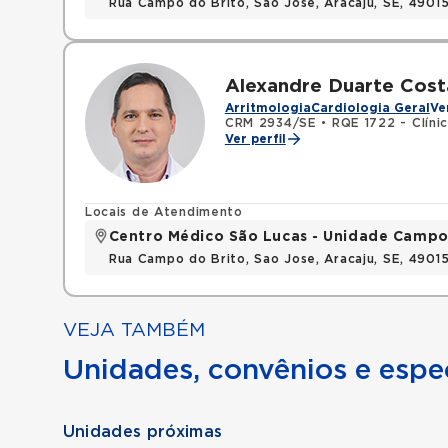
Rua Campo do Brito, Sao Jose, Aracaju, SE, 490
Alexandre Duarte Cost
Arritmologia
Cardiologia Geral
Ve
CRM 2934/SE
•
RQE 1722 - Clíni
Ver perfil
Locais de Atendimento
Centro Médico São Lucas - Unidade Campo
Rua Campo do Brito, Sao Jose, Aracaju, SE, 490
VEJA TAMBÉM
Unidades, convênios e espec
Unidades próximas