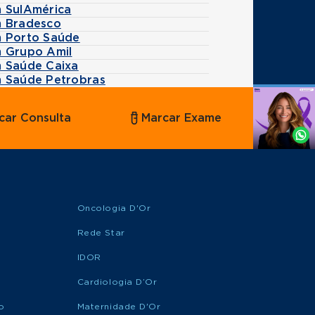
m SulAmérica
m Bradesco
m Porto Saúde
m Grupo Amil
m Saúde Caixa
m Saúde Petrobras
Agende
car Consulta
Marcar Exame
por
Whatsapp
Oncologia D'Or
Rede Star
IDOR
Cardiologia D’Or
o
Maternidade D'Or