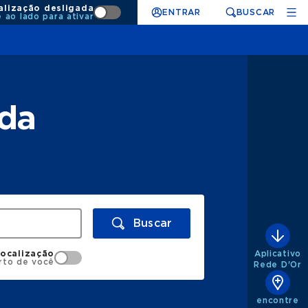
alização desligada
ENTRAR
BUSCAR
e ao lado para ativar
nda
Buscar
Aplicativo
localização
rto de você
Rede D'Or
encontre