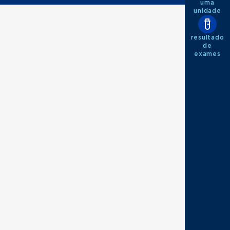
uma
unidade
resultado
de
exames