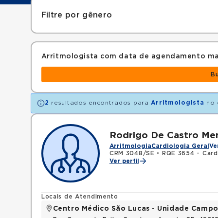
Filtre por gênero
Arritmologista com data de agendamento ma
B
2
resultados encontrados para
Arritmologista
no 
Rodrigo De Castro Me
Arritmologia
Cardiologia Geral
Ve
CRM 3048/SE
•
RQE 3654 - Card
Ver perfil
Locais de Atendimento
Centro Médico São Lucas - Unidade Campo