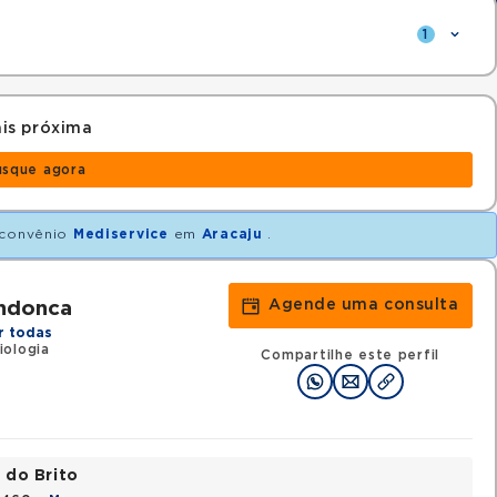
1
is próxima
usque agora
convênio
Mediservice
em
Aracaju
.
Agende uma consulta
ndonca
r todas
iologia
Compartilhe este perfil
 do Brito