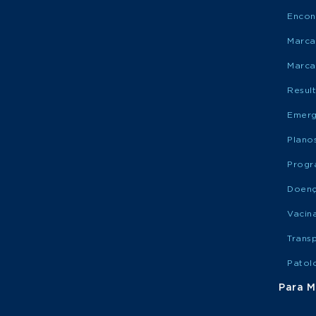
Encon
Marca
Marca
Resul
Emerg
Plano
Progr
Doen
Vacin
Trans
Patol
Para M