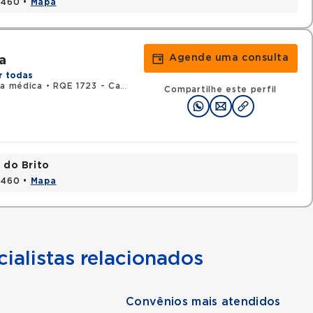
15460 •
Mapa
Agende uma consulta
a
r todas
ca médica
•
RQE 1723 - Cardiologia
Compartilhe este perfil
 do Brito
15460 •
Mapa
ialistas relacionados
Convênios mais atendidos