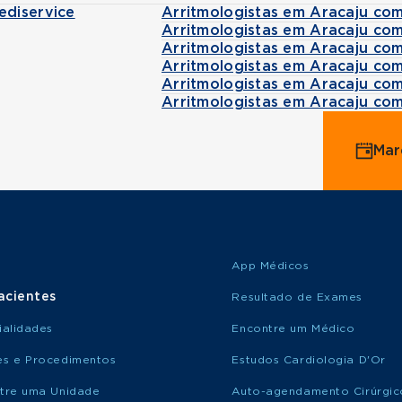
ediservice
Arritmologistas em Aracaju co
Arritmologistas em Aracaju co
Arritmologistas em Aracaju co
Arritmologistas em Aracaju co
Arritmologistas em Aracaju co
Arritmologistas em Aracaju co
Mar
App Médicos
acientes
Resultado de Exames
ialidades
Encontre um Médico
s e Procedimentos
Estudos Cardiologia D'Or
tre uma Unidade
Auto-agendamento Cirúrgic