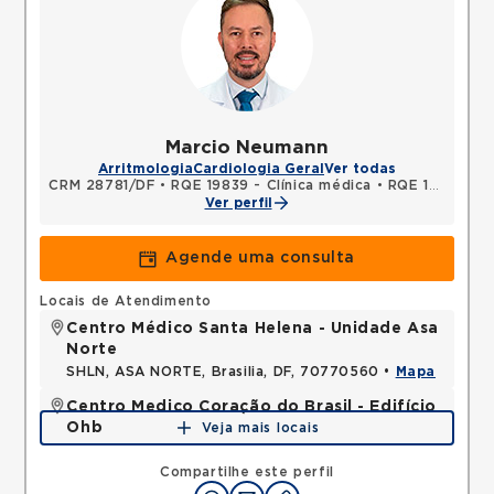
Marcio Neumann
Arritmologia
Cardiologia Geral
Ver todas
CRM 28781/DF
•
RQE 19839 - Clínica médica
•
RQE 19840 - Cardiologia
Ver perfil
Agende uma consulta
Locais de Atendimento
Centro Médico Santa Helena - Unidade Asa
Norte
SHLN, ASA NORTE, Brasilia, DF, 70770560 •
Mapa
Centro Medico Coração do Brasil - Edifício
Ohb
Veja mais locais
SHLS, ASA SUL, Brasilia, DF, 70390906 •
Mapa
Compartilhe este perfil