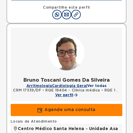
SGAS, ASA SUL, Brasilia, DF, 70390150 •
Mapa
Compartilhe este perfil
Bruno Toscani Gomes Da Silveira
Arritmologia
Cardiologia Geral
Ver todas
CRM 17339/DF
•
RQE 19404 - Clínica médica
•
RQE 19405 - Cardiologia
Ver perfil
Agende uma consulta
Locais de Atendimento
Centro Médico Santa Helena - Unidade Asa