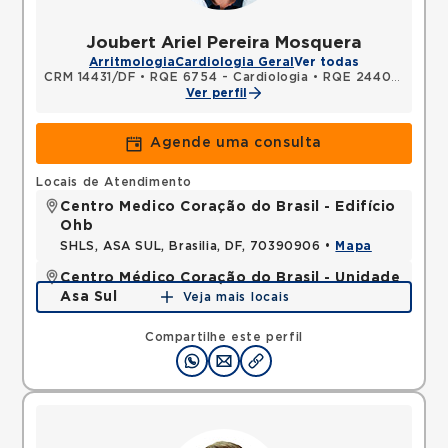
Joubert Ariel Pereira Mosquera
Arritmologia
Cardiologia Geral
Ver todas
CRM 14431/DF
•
RQE 6754 - Cardiologia
•
RQE 24404 - Clínica médica
Ver perfil
Agende uma consulta
Locais de Atendimento
Centro Medico Coração do Brasil - Edifício
Ohb
SHLS, ASA SUL, Brasilia, DF, 70390906 •
Mapa
Centro Médico Coração do Brasil - Unidade
Asa Sul
Veja mais locais
SHLS, ASA SUL, Brasilia, DF, 70390700 •
Mapa
Compartilhe este perfil