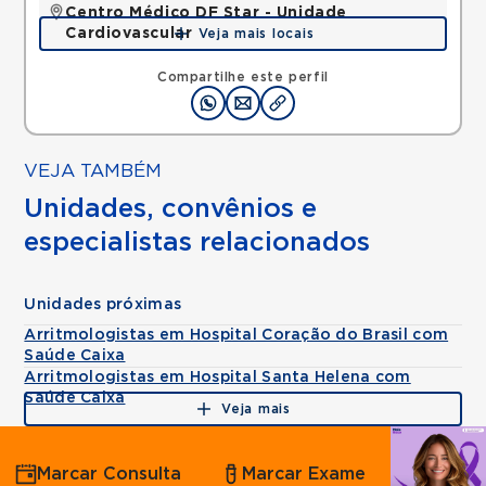
Centro Médico DF Star - Unidade
Cardiovascular
Veja mais locais
SGAS, ASA SUL, Brasilia, DF, 70390150 •
Mapa
Compartilhe este perfil
VEJA TAMBÉM
Unidades, convênios e
especialistas relacionados
Unidades próximas
Arritmologistas em Hospital Coração do Brasil com
Saúde Caixa
Arritmologistas em Hospital Santa Helena com
Saúde Caixa
Veja mais
Agende
Marcar Consulta
Marcar Exame
por