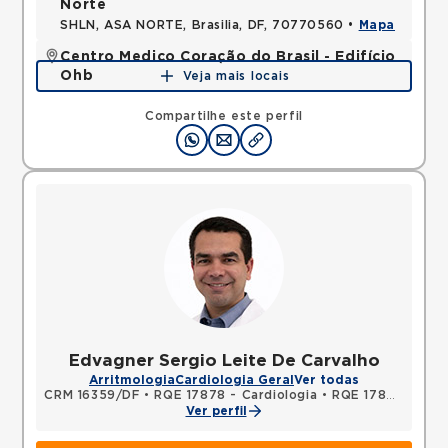
Norte
SHLN, ASA NORTE, Brasilia, DF, 70770560 •
Mapa
Centro Medico Coração do Brasil - Edifício
Ohb
Veja mais locais
SHLS, ASA SUL, Brasilia, DF, 70390906 •
Mapa
Compartilhe este perfil
Edvagner Sergio Leite De Carvalho
Arritmologia
Cardiologia Geral
Ver todas
CRM 16359/DF
•
RQE 17878 - Cardiologia
•
RQE 17879 - Clínica médica
Ver perfil