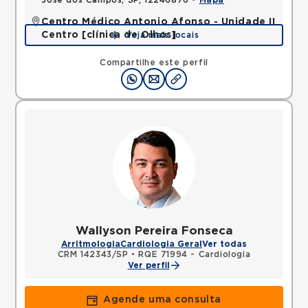
Jose dos Campos, SP, 12246876 •
Mapa
Centro Médico Antonio Afonso - Unidade II
Centro [clínica de Olhos]
Veja mais locais
Rua Quinze de Novembro, Centro, Jacarei, SP,
12327060 •
Mapa
Compartilhe este perfil
Wallyson Pereira Fonseca
Arritmologia
Cardiologia Geral
Ver todas
CRM 142343/SP
•
RQE 71994 - Cardiologia
Ver perfil
Agende uma consulta