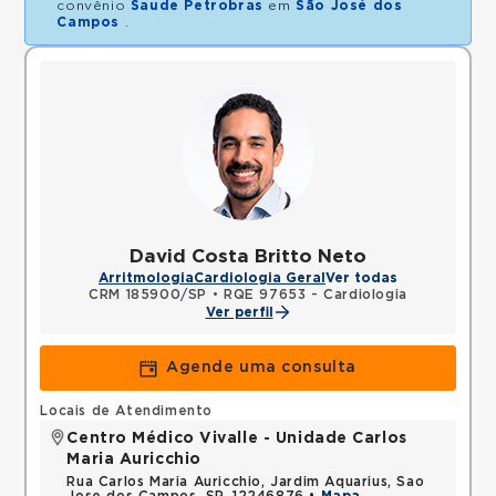
convênio
Saude Petrobras
em
São José dos
Campos
.
David Costa Britto Neto
Arritmologia
Cardiologia Geral
Ver todas
CRM 185900/SP
•
RQE 97653 - Cardiologia
Ver perfil
Agende uma consulta
Locais de Atendimento
Centro Médico Vivalle - Unidade Carlos
Maria Auricchio
Rua Carlos Maria Auricchio, Jardim Aquarius, Sao