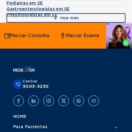
Pediatras em SE
Gastroenterologistas em SE
Pneumologistas em SE
Veja mais
Agende
Marcar Consulta
Marcar Exame
por
Whatsapp
Central
3003-3230
HOME
Para Pacientes