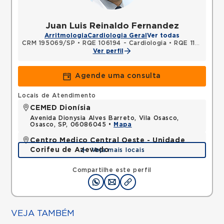
Juan Luis Reinaldo Fernandez
Arritmologia
Cardiologia Geral
Ver todas
CRM 195069/SP
•
RQE 106194 - Cardiologia
•
RQE 115782 - Clínica médica
Ver perfil
Agende uma consulta
Locais de Atendimento
CEMED Dionísia
Avenida Dionysia Alves Barreto, Vila Osasco,
Osasco, SP, 06086045 •
Mapa
Centro Medico Central Oeste - Unidade
Corifeu de Azevedo
Veja mais locais
Avenida Corifeu de Azevedo Marques, Centro,
Carapicuiba, SP, 06320090 •
Mapa
Compartilhe este perfil
VEJA TAMBÉM