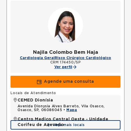
Najila Colombo Bem Haja
Cardiologia Geral
Risco Cirúrgico Cardiológico
CRM 174450/SP
Ver perfil
Agende uma consulta
Locais de Atendimento
CEMED Dionísia
Avenida Dionysia Alves Barreto, Vila Osasco,
Osasco, SP, 06086045 •
Mapa
Centro Medico Central Oeste - Unidade
Corifeu de Azevedo
Veja mais locais
Avenida Corifeu de Azevedo Marques, Centro,