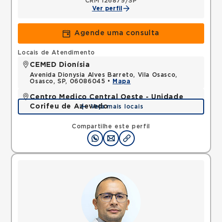
CRM 126879/SP
Ver perfil
Agende uma consulta
Locais de Atendimento
CEMED Dionísia
Avenida Dionysia Alves Barreto, Vila Osasco,
Osasco, SP, 06086045 •
Mapa
Centro Medico Central Oeste - Unidade
Corifeu de Azevedo
Veja mais locais
Avenida Corifeu de Azevedo Marques, Centro,
Carapicuiba, SP, 06320090 •
Mapa
Compartilhe este perfil