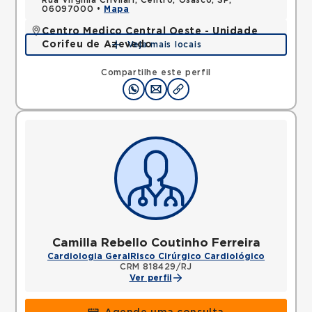
Rua Virginia Crivilari, Centro, Osasco, SP,
06097000 •
Mapa
Centro Medico Central Oeste - Unidade
Corifeu de Azevedo
Veja mais locais
Avenida Corifeu de Azevedo Marques, Centro,
Carapicuiba, SP, 06320090 •
Mapa
Compartilhe este perfil
Camilla Rebello Coutinho Ferreira
Cardiologia Geral
Risco Cirúrgico Cardiológico
CRM 818429/RJ
Ver perfil