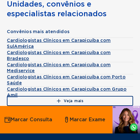
Unidades, convênios e
especialistas relacionados
Convênios mais atendidos
Cardiologistas Clínicos em Carapicuíba com
SulAmérica
Cardiologistas Clínicos em Carapicuíba com
Bradesco
Cardiologistas Clínicos em Carapicuíba com
Mediservice
Cardiologistas Clínicos em Carapicuíba com Porto
Saúde
Cardiologistas Clínicos em Carapicuíba com Grupo
Amil
Veja mais
Agende
Marcar Consulta
Marcar Exame
por
Whatsapp