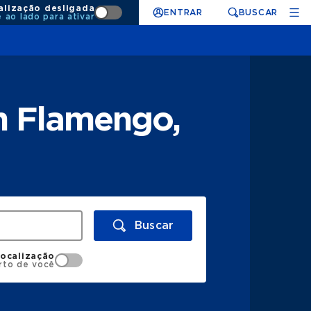
alização desligada
ENTRAR
BUSCAR
e ao lado para ativar
m Flamengo,
Buscar
localização
rto de você