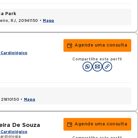
ta Park
neiro, RJ, 20941150 •
Mapa
Agende uma consulta
 Cardiológico
Compartilhe este perfil
, 21810150 •
Mapa
Agende uma consulta
eira De Souza
 Cardiológico
ardiologia