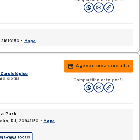
Compartilhe este perfil
, 21810150 •
Mapa
Agende uma consulta
 Cardiológico
rdiologia
Compartilhe este perfil
ta Park
neiro, RJ, 20941150 •
Mapa
eja mais locais
0 •
Mapa