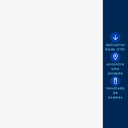
Aplicativo
Rede D'Or
encontre
uma
unidade
resultado
de
exames