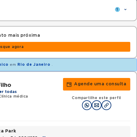
1
nto mais próxima
usque agora
nico
em
Rio de Janeiro
.
Agende uma consulta
ilho
er todas
línica médica
Compartilhe este perfil
ta Park