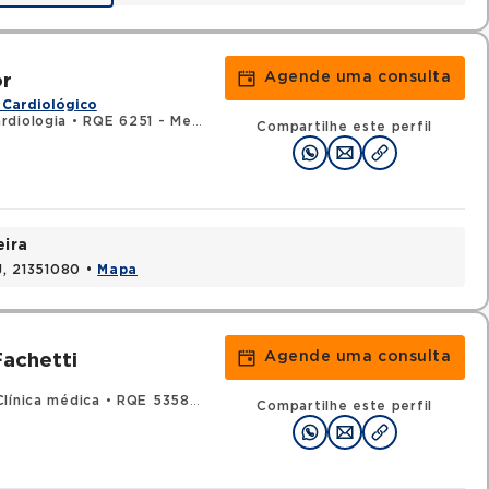
Agende uma consulta
r
 Cardiológico
rdiologia
•
RQE 6251 - Medicina do trabalho
Compartilhe este perfil
eira
J, 21351080 •
Mapa
Agende uma consulta
achetti
línica médica
•
RQE 53584 - Cardiologia
Compartilhe este perfil