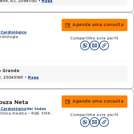
neiro, RJ, 20941150 •
Mapa
Agende uma consulta
 Cardiológico
rdiologia
Compartilhe este perfil
o Grande
RJ, 23045160 •
Mapa
Agende uma consulta
ouza Neta
 Cardiológico
Ver todas
línica médica
•
RQE 51567 - Cardiologia
Compartilhe este perfil