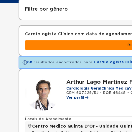
Filtre por gênero
Cardiologista Clínico com data de agendame
B
88
resultados encontrados para
Cardiologista Clí
Arthur Lago Martinez F
Cardiologia Geral
Clínica Médica
V
CRM 607229/RJ
•
RQE 46448 - C
Ver perfil
Locais de Atendimento
Centro Medico Quinta D'Or - Unidade Quin