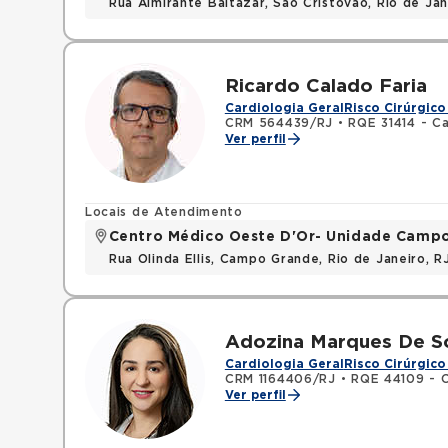
Rua Almirante Baltazar, Sao Cristovao, Rio de Ja
Ricardo Calado Faria
Cardiologia Geral
Risco Cirúrgico
CRM 564439/RJ
•
RQE 31414 - Ca
Ver perfil
Locais de Atendimento
Centro Médico Oeste D'Or- Unidade Camp
Rua Olinda Ellis, Campo Grande, Rio de Janeiro, 
Adozina Marques De S
Cardiologia Geral
Risco Cirúrgico
CRM 1164406/RJ
•
RQE 44109 - C
Ver perfil