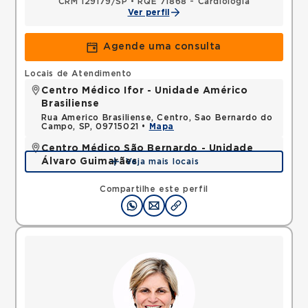
CRM 129179/SP
•
RQE 71868 - Cardiologia
Ver perfil
Agende uma consulta
Locais de Atendimento
Centro Médico Ifor - Unidade Américo
Brasiliense
Rua Americo Brasiliense, Centro, Sao Bernardo do
Campo, SP, 09715021 •
Mapa
Centro Médico São Bernardo - Unidade
Álvaro Guimarães
Veja mais locais
Avenida Alvaro Guimaraes, Assuncao, Sao Bernardo
do Campo, SP, 09810010 •
Mapa
Compartilhe este perfil