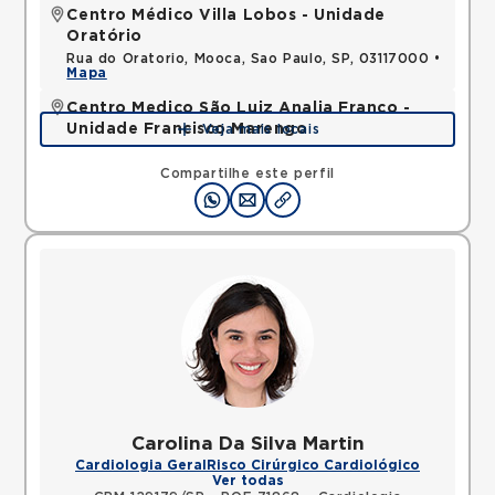
Centro Médico Villa Lobos - Unidade
Oratório
Rua do Oratorio, Mooca, Sao Paulo, SP, 03117000 •
Mapa
Centro Medico São Luiz Analia Franco -
Unidade Francisco Marengo
Veja mais locais
Rua Francisco Marengo, Tatuape, Sao Paulo, SP,
03313001 •
Mapa
Compartilhe este perfil
Carolina Da Silva Martin
Cardiologia Geral
Risco Cirúrgico Cardiológico
Ver todas