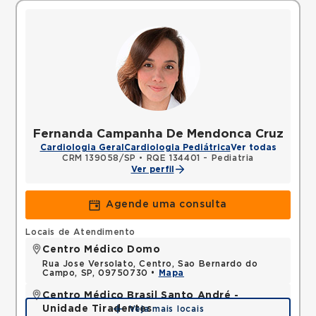
Fernanda Campanha De Mendonca Cruz
Cardiologia Geral
Cardiologia Pediátrica
Ver todas
CRM 139058/SP
•
RQE 134401 - Pediatria
Ver perfil
Agende uma consulta
Locais de Atendimento
Centro Médico Domo
Rua Jose Versolato, Centro, Sao Bernardo do
Campo, SP, 09750730 •
Mapa
Centro Médico Brasil Santo André -
Unidade Tiradentes
Veja mais locais