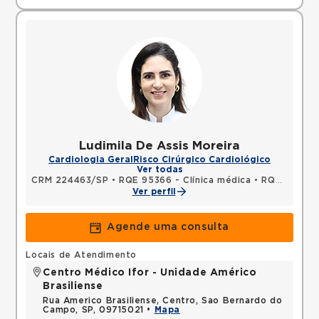
Ludimila De Assis Moreira
Cardiologia Geral
Risco Cirúrgico Cardiológico
Ver todas
CRM 224463/SP
•
RQE 95366 - Clínica médica
•
RQE 95367 - Cardiologia
Ver perfil
Agende uma consulta
Locais de Atendimento
Centro Médico Ifor - Unidade Américo
Brasiliense
Rua Americo Brasiliense, Centro, Sao Bernardo do
Campo, SP, 09715021 •
Mapa