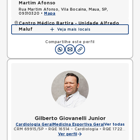
Martim Afonso
Rua Martim Afonso, Vila Bocaina, Maua, SP,
09310320 •
Mapa
Centro Médico Bartira - Unidade Alfredo
Maluf
Veja mais locais
Avenida Alfredo Maluf, Jardim Santo Antonio,
Santo Andre, SP, 09240410 •
Mapa
Compartilhe este perfil
Gilberto Giovanelli Junior
Cardiologia Geral
Medicina Esportiva Geral
Ver todas
CRM 69915/SP
•
RQE 16514 - Cardiologia
•
RQE 17223 - Clínica médica
Ver perfil