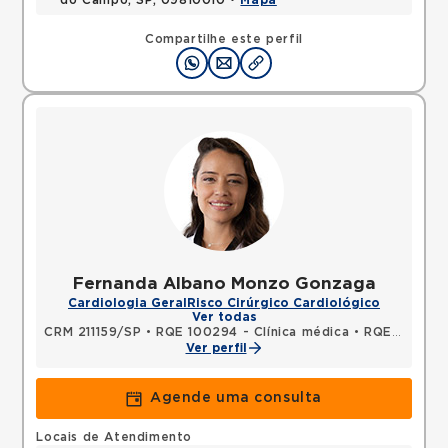
do Campo, SP, 09810010 •
Mapa
Compartilhe este perfil
Fernanda Albano Monzo Gonzaga
Cardiologia Geral
Risco Cirúrgico Cardiológico
Ver todas
CRM 211159/SP
•
RQE 100294 - Clínica médica
•
RQE 100295 - Cardiologia
Ver perfil
Agende uma consulta
Locais de Atendimento