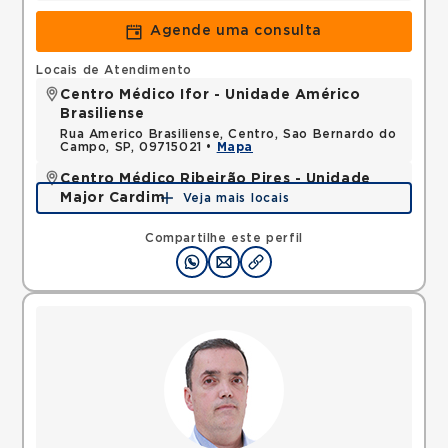
Agende uma consulta
Locais de Atendimento
Centro Médico Ifor - Unidade Américo
Brasiliense
Rua Americo Brasiliense, Centro, Sao Bernardo do
Campo, SP, 09715021 •
Mapa
Centro Médico Ribeirão Pires - Unidade
Major Cardim
Veja mais locais
Rua Major Cardim, Suissa, Ribeirao Pires, SP,
09424250 •
Mapa
Compartilhe este perfil