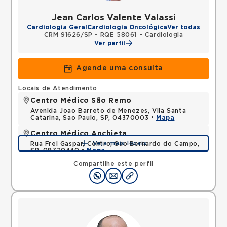
Jean Carlos Valente Valassi
Cardiologia Geral
Cardiologia Oncológica
Ver todas
CRM 91626/SP
•
RQE 58061 - Cardiologia
Ver perfil
Agende uma consulta
Locais de Atendimento
Centro Médico São Remo
Avenida Joao Barreto de Menezes, Vila Santa
Catarina, Sao Paulo, SP, 04370003 •
Mapa
Centro Médico Anchieta
Veja mais locais
Rua Frei Gaspar, Centro, Sao Bernardo do Campo,
SP, 09720440 •
Mapa
Compartilhe este perfil