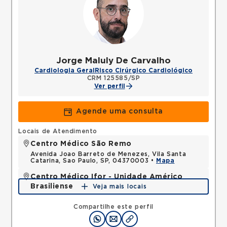
Jorge Maluly De Carvalho
Cardiologia Geral
Risco Cirúrgico Cardiológico
CRM 125585/SP
Ver perfil
Agende uma consulta
Locais de Atendimento
Centro Médico São Remo
Avenida Joao Barreto de Menezes, Vila Santa
Catarina, Sao Paulo, SP, 04370003 •
Mapa
Centro Médico Ifor - Unidade Américo
Brasiliense
Veja mais locais
Rua Americo Brasiliense, Centro, Sao Bernardo do
Campo, SP, 09715021 •
Mapa
Compartilhe este perfil