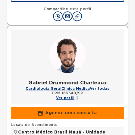
Rua Tiradentes, Vila Dora, Santo Andre, SP,
09030560 •
Mapa
Compartilhe este perfil
Gabriel Drummond Charleaux
Cardiologia Geral
Clínica Médica
Ver todas
CRM 166548/SP
Ver perfil
Agende uma consulta
Locais de Atendimento
Centro Médico Brasil Mauá - Unidade