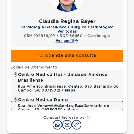
Claudia Regina Bayer
Cardiologia Geral
Risco Cirúrgico Cardiológico
Ver todas
CRM 109936/SP
•
RQE 69660 - Cardiologia
Ver perfil
Agende uma consulta
Locais de Atendimento
Centro Médico Ifor - Unidade Américo
Brasiliense
Rua Americo Brasiliense, Centro, Sao Bernardo do
Campo, SP, 09715021 •
Mapa
Centro Médico Domo
Veja mais locais
Rua Jose Versolato, Centro, Sao Bernardo do
Campo, SP, 09750730 •
Mapa
Compartilhe este perfil