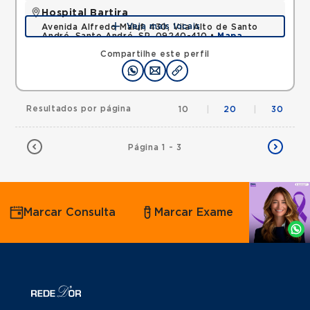
Hospital Bartira
Veja mais locais
Avenida Alfredo Maluf, 430, Vila Alto de Santo
André, Santo André, SP, 09240-410 •
Mapa
Compartilhe este perfil
Resultados por página
10
|
20
|
30
Página 1 - 3
Agende
Marcar Consulta
Marcar Exame
por
Whatsapp