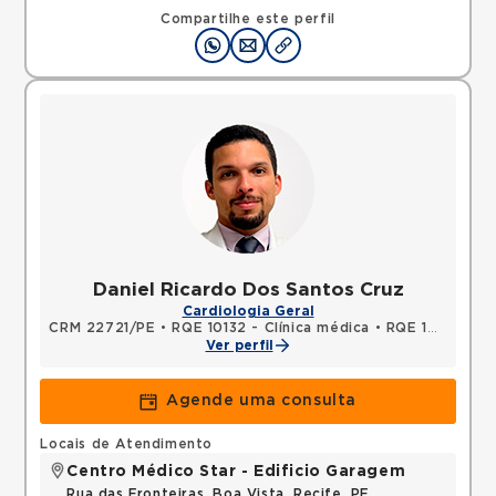
Compartilhe este perfil
Daniel Ricardo Dos Santos Cruz
Cardiologia Geral
CRM 22721/PE
•
RQE 10132 - Clínica médica
•
RQE 10133 - Cardiologia
Ver perfil
Agende uma consulta
Locais de Atendimento
Centro Médico Star - Edificio Garagem
Rua das Fronteiras, Boa Vista, Recife, PE,