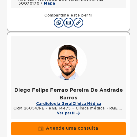
50070170 •
Mapa
Compartilhe este perfil
Diego Felipe Ferrao Pereira De Andrade
Barros
Cardiologia Geral
Clínica Médica
CRM 26054/PE
•
RQE 14475 - Clínica médica
•
RQE 17646 - Cardiologia
Ver perfil
Agende uma consulta