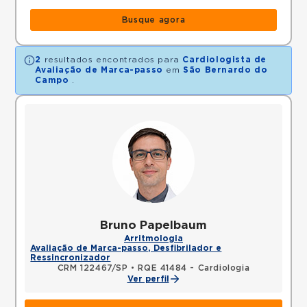
Busque agora
2
resultados encontrados para
Cardiologista de
Avaliação de Marca-passo
em
São Bernardo do
Campo
.
Bruno Papelbaum
Arritmologia
Avaliação de Marca-passo, Desfibrilador e
Ressincronizador
CRM 122467/SP
•
RQE 41484 - Cardiologia
Ver perfil