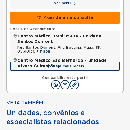
Ver perfil
Agende uma consulta
Locais de Atendimento
Centro Médico Brasil Mauá - Unidade
Santos Dumont
Rua Santos Dumont, Vila Bocaina, Maua, SP,
09310130 •
Mapa
Centro Médico São Bernardo - Unidade
Álvaro Guimarães
Veja mais locais
Avenida Alvaro Guimaraes, Assuncao, Sao Bernardo
do Campo, SP, 09810010 •
Mapa
Compartilhe este perfil
VEJA TAMBÉM
Unidades, convênios e
especialistas relacionados