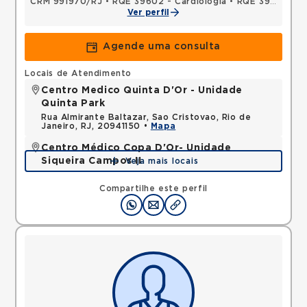
CRM 991970/RJ
•
RQE 39602 - Cardiologia
•
RQE 39603 - Clínica médica
Ver perfil
Agende uma consulta
Locais de Atendimento
Centro Medico Quinta D'Or - Unidade
Quinta Park
Rua Almirante Baltazar, Sao Cristovao, Rio de
Janeiro, RJ, 20941150 •
Mapa
Centro Médico Copa D'Or- Unidade
Siqueira Campos II
Veja mais locais
Rua Siqueira Campos, Copacabana, Rio de Janeiro,
RJ, 22031071 •
Mapa
Compartilhe este perfil