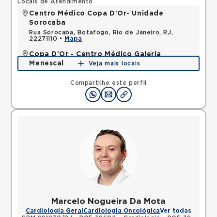
Locais de Atendimento
Centro Médico Copa D'Or- Unidade
Sorocaba
Rua Sorocaba, Botafogo, Rio de Janeiro, RJ,
22271110 •
Mapa
Copa D'Or - Centro Médico Galeria
Menescal
Veja mais locais
Avenida Nossa Senhora de Copacabana,
Copacabana, Rio de Janeiro, RJ, 22050903 •
Mapa
Compartilhe este perfil
Marcelo Nogueira Da Mota
Cardiologia Geral
Cardiologia Oncológica
Ver todas