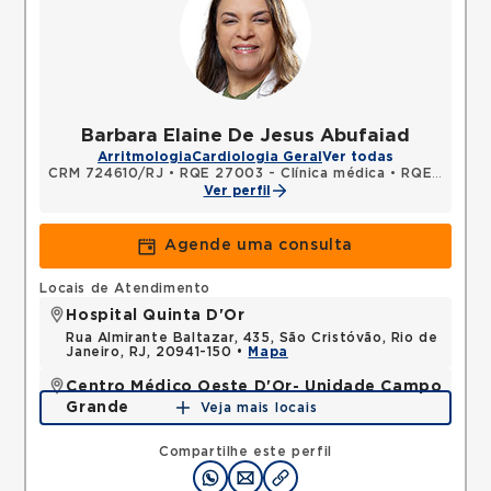
Barbara Elaine De Jesus Abufaiad
Arritmologia
Cardiologia Geral
Ver todas
CRM 724610/RJ
•
RQE 27003 - Clínica médica
•
RQE 27004 - Cardiologia
Ver perfil
Agende uma consulta
Locais de Atendimento
Hospital Quinta D'Or
Rua Almirante Baltazar, 435, São Cristóvão, Rio de
Janeiro, RJ, 20941-150 •
Mapa
Centro Médico Oeste D'Or- Unidade Campo
Grande
Veja mais locais
Rua Olinda Ellis, Campo Grande, Rio de Janeiro, RJ,
23045160 •
Mapa
Compartilhe este perfil