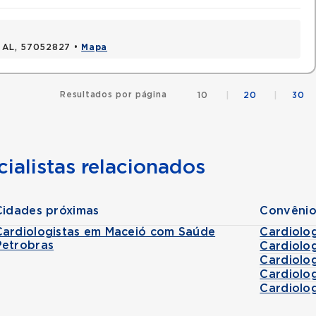
, AL, 57052827 •
Mapa
Resultados por página
10
|
20
|
30
ialistas relacionados
Cidades próximas
Convênio
Cardiologistas em Maceió com Saúde
Cardiolo
Petrobras
Cardiolo
Cardiolo
Cardiolo
Cardiolo