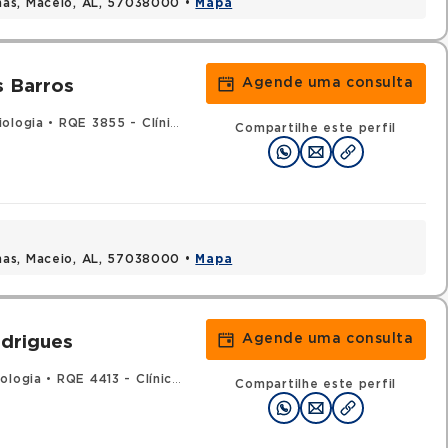
mas, Maceio, AL, 57038000 •
Mapa
Agende uma consulta
 Barros
iologia
•
RQE 3855 - Clínica médica
Compartilhe este perfil
mas, Maceio, AL, 57038000 •
Mapa
Agende uma consulta
drigues
ologia
•
RQE 4413 - Clínica médica
Compartilhe este perfil