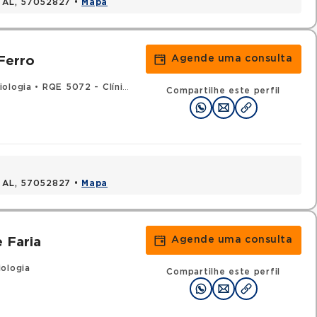
, AL, 57052827 •
Mapa
Agende uma consulta
Ferro
iologia
•
RQE 5072 - Clínica médica
Compartilhe este perfil
, AL, 57052827 •
Mapa
Agende uma consulta
 Faria
ologia
Compartilhe este perfil