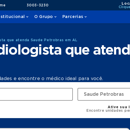
Loc
ame
3003-3230
Cliqu
nstitucional
O Grupo
Parcerias
ista que atenda Saude Petrobras em AL
diologista que aten
dades e encontre o médico ideal para você.
Ative sua 
Encontre unidades pe