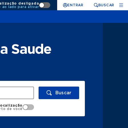
alização desligada
ENTRAR
BUSCAR
e ao lado para ativar
da Saude
Buscar
localização
rto de você