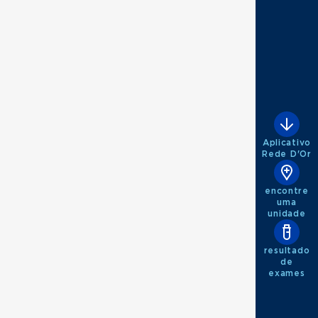
Aplicativo
Rede D'Or
encontre
uma
unidade
resultado
de
exames