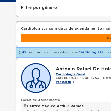
Filtre por gênero
Cardiologista com data de agendamento mai
B
15
resultados encontrados para
Cardiologista
no 
Antonio Rafael De Hol
Cardiologia Geral
CRM 8069/AL
•
RQE 6253 - Card
Ver perfil
Locais de Atendimento
Centro Médico Arthur Ramos