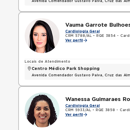
Avenida Comendador Gustavo Paiva, Cruz das Al
Vauma Garrote Bulhoes
Cardiologia Geral
CRM 5788/AL
•
RQE 3854 - Card
Ver perfil
Locais de Atendimento
Centro Médico Park Shopping
Avenida Comendador Gustavo Paiva, Cruz das Al
Wanessa Guimaraes Ro
Cardiologia Geral
CRM 5933/AL
•
RQE 3858 - Cardi
Ver perfil