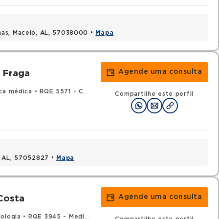
mas, Maceio, AL, 57038000 •
Mapa
Agende uma consulta
a Fraga
ica médica
•
RQE 5571 - Cardiologia
Compartilhe este perfil
, AL, 57052827 •
Mapa
Agende uma consulta
Costa
ologia
•
RQE 3945 - Medicina intensiva