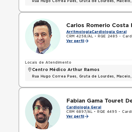
Rua Hugo Correa Paes, Gruta de Lourdes, Maceio
Carlos Romerio Costa 
Arritmologia
Cardiologia Geral
CRM 4258/AL
•
RQE 2485 - Card
Ver perfil
Locais de Atendimento
Centro Médico Arthur Ramos
Rua Hugo Correa Paes, Gruta de Lourdes, Maceio
Fabian Gama Touret De
Cardiologia Geral
CRM 6897/AL
•
RQE 4495 - Cardi
Ver perfil