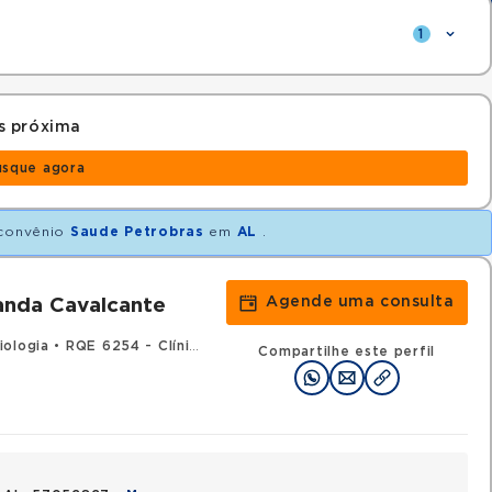
1
s próxima
usque agora
convênio
Saude Petrobras
em
AL
.
Agende uma consulta
anda Cavalcante
iologia
•
RQE 6254 - Clínica médica
Compartilhe este perfil