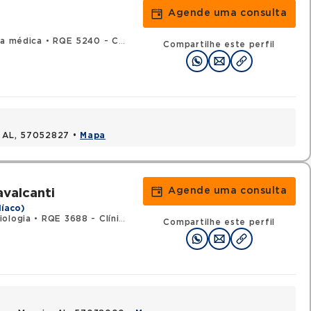
Agende uma consulta
ca médica
•
RQE 5240 - Cardiologia
Compartilhe este perfil
, AL, 57052827 •
Mapa
Agende uma consulta
valcanti
íaco)
iologia
•
RQE 3688 - Clínica médica
Compartilhe este perfil