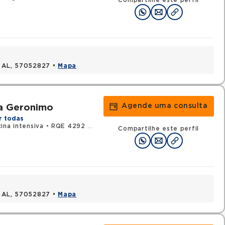
Compartilhe este perfil
, AL, 57052827 •
Mapa
Agende uma consulta
va Geronimo
r todas
ina intensiva
•
RQE 4292 - Cirurgia cardiovascular
Compartilhe este perfil
, AL, 57052827 •
Mapa