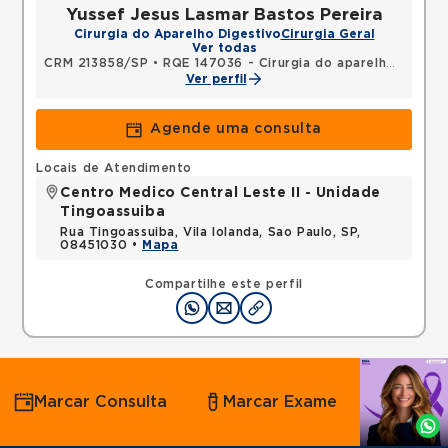
Yussef Jesus Lasmar Bastos Pereira
Cirurgia do Aparelho Digestivo
Cirurgia Geral
Ver todas
CRM 213858/SP
•
RQE 147036 - Cirurgia do aparelho digestivo
Ver perfil
Agende uma consulta
Locais de Atendimento
Centro Medico Central Leste II - Unidade
Tingoassuiba
Rua Tingoassuiba, Vila Iolanda, Sao Paulo, SP,
08451030 •
Mapa
Compartilhe este perfil
Agende
Marcar Consulta
Marcar Exame
por
Whatsapp