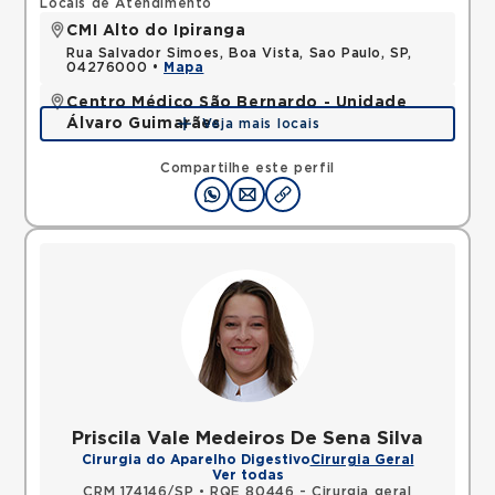
Locais de Atendimento
CMI Alto do Ipiranga
Rua Salvador Simoes, Boa Vista, Sao Paulo, SP,
04276000 •
Mapa
Centro Médico São Bernardo - Unidade
Álvaro Guimarães
Veja mais locais
Avenida Alvaro Guimaraes, Assuncao, Sao Bernardo
do Campo, SP, 09810010 •
Mapa
Compartilhe este perfil
Priscila Vale Medeiros De Sena Silva
Cirurgia do Aparelho Digestivo
Cirurgia Geral
Ver todas
CRM 174146/SP
•
RQE 80446 - Cirurgia geral