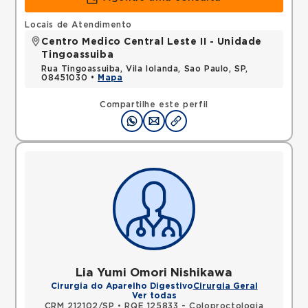
Locais de Atendimento
Centro Medico Central Leste II - Unidade
Tingoassuiba
Rua Tingoassuiba, Vila Iolanda, Sao Paulo, SP,
08451030 •
Mapa
Compartilhe este perfil
Lia Yumi Omori Nishikawa
Cirurgia do Aparelho Digestivo
Cirurgia Geral
Ver todas
CRM 212102/SP
•
RQE 125833 - Coloproctologia