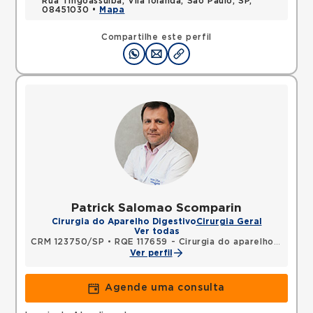
Rua Tingoassuiba, Vila Iolanda, Sao Paulo, SP,
08451030 •
Mapa
Compartilhe este perfil
Patrick Salomao Scomparin
Cirurgia do Aparelho Digestivo
Cirurgia Geral
Ver todas
CRM 123750/SP
•
RQE 117659 - Cirurgia do aparelho digestivo
Ver perfil
Agende uma consulta