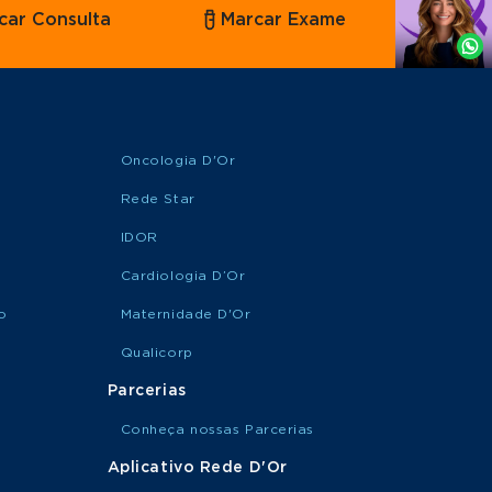
car Consulta
Marcar Exame
por
Whatsapp
Oncologia D'Or
Rede Star
IDOR
Cardiologia D’Or
o
Maternidade D'Or
Qualicorp
Parcerias
Conheça nossas Parcerias
Aplicativo Rede D'Or