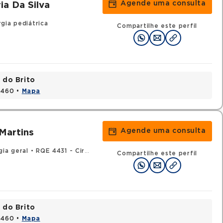
Agende uma consulta
ia Da Silva
gia pediátrica
Compartilhe este perfil
 do Brito
15460 •
Mapa
Agende uma consulta
Martins
gia geral
•
RQE 4431 - Cirurgia pediátrica
Compartilhe este perfil
 do Brito
15460 •
Mapa