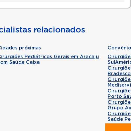
ialistas relacionados
Cidades próximas
Convênio
Cirurgiões Pediátricos Gerais em Aracaju
Cirurgiõe
com Saúde Caixa
SulAméri
Cirurgiõe
Bradesco
Cirurgiõe
Mediserv
Cirurgiõe
Porto Sa
Cirurgiõe
Grupo Am
Cirurgiõe
Saúde Pe