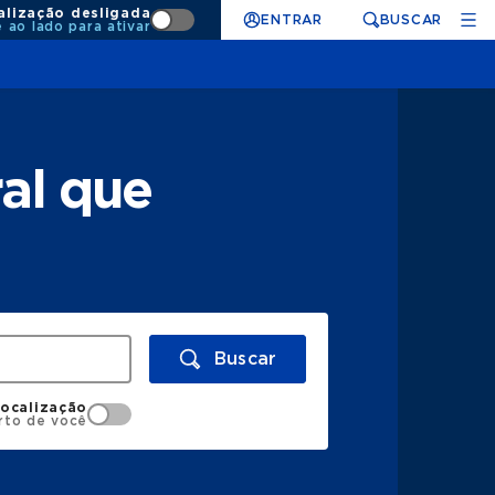
alização desligada
ENTRAR
BUSCAR
e ao lado para ativar
al que
Buscar
localização
rto de você