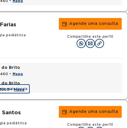
15460 •
Mapa
Agende uma consulta
 Farias
ia pediátrica
Compartilhe este perfil
 do Brito
15460 •
Mapa
 do Brito
eja mais locais
20590 •
Mapa
Agende uma consulta
a Santos
gia pediátrica
Compartilhe este perfil