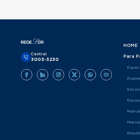
HOME
Central
Para P
3003-3230
Espec
Exame
Encon
Encon
Marca
Marca
Resul