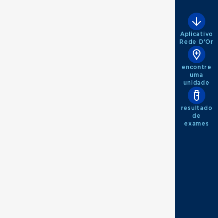
Aplicativo
Rede D'Or
encontre
uma
unidade
resultado
de
exames