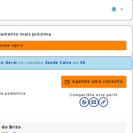
1
ndamento mais próxima
usque agora
co Geral
no convênio
Saude Caixa
em
SE
.
Agende uma consulta
ia pediátrica
Compartilhe este perfil
 do Brito