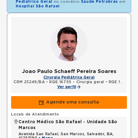
Pediátrico Geral
no convênio
Saude Petrobras
em
Hospital São Rafael
.
Joao Paulo Schaeff Pereira Soares
Cirurgia Pediátrica Geral
CRM 23249/BA
•
RQE 16755 - Cirurgia geral
•
RQE 16756 - Cirurgia pediátrica
Ver perfil
Agende uma consulta
Locais de Atendimento
Centro Médico São Rafael - Unidade São
Marcos
Avenida Sao Rafael, Sao Marcos, Salvador, BA,