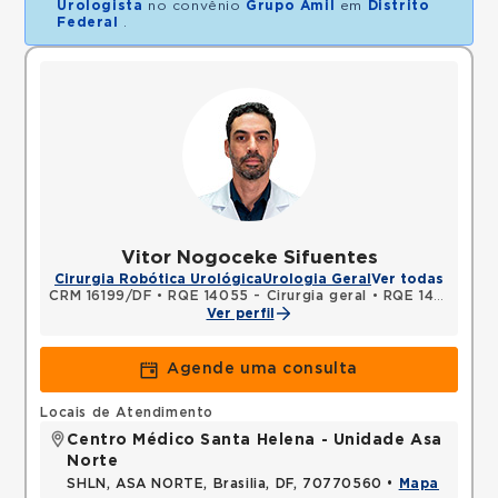
Urologista
no convênio
Grupo Amil
em
Distrito
Federal
.
Vitor Nogoceke Sifuentes
Cirurgia Robótica Urológica
Urologia Geral
Ver todas
CRM 16199/DF
•
RQE 14055 - Cirurgia geral
•
RQE 14056 - Urologia
Ver perfil
Agende uma consulta
Locais de Atendimento
Centro Médico Santa Helena - Unidade Asa
Norte
SHLN, ASA NORTE, Brasilia, DF, 70770560 •
Mapa