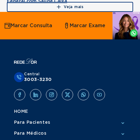
Federal com Saúde Caixa
Veja mais
Agende
Marcar Consulta
Marcar Exame
por
Whatsapp
Central
3003-3230
HOME
Para Pacientes
Para Médicos