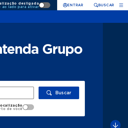
alização desligada
ENTRAR
BUSCAR
e ao lado para ativar
 atenda Grupo
Buscar
localização
rto de você