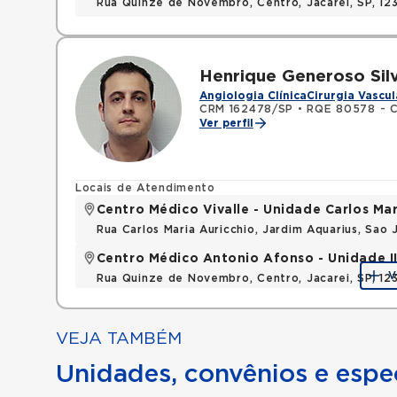
Rua Quinze de Novembro, Centro, Jacarei, SP, 1
Henrique Generoso Sil
Angiologia Clínica
Cirurgia Vascul
CRM 162478/SP
•
RQE 80578 - Ci
Ver perfil
Locais de Atendimento
Centro Médico Vivalle - Unidade Carlos Mar
Rua Carlos Maria Auricchio, Jardim Aquarius, Sa
Centro Médico Antonio Afonso - Unidade II 
V
Rua Quinze de Novembro, Centro, Jacarei, SP, 1
VEJA TAMBÉM
Unidades, convênios e espec