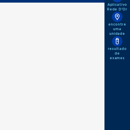
Aplicativo
Rede D'Or
encontre
uma
unidade
resultado
de
exames