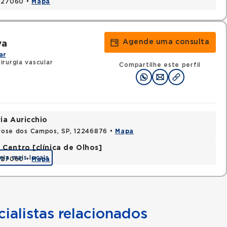
2327060 •
Mapa
Agende uma consulta
va
ar
rurgia vascular
Compartilhe este perfil
ia Auricchio
o Jose dos Campos, SP, 12246876 •
Mapa
Centro [clínica de Olhos]
eja mais locais
2327060 •
Mapa
ialistas relacionados