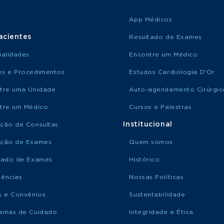
App Médicos
acientes
Resultado de Exames
ialidades
Encontre um Médico
s e Procedimentos
Estudos Cardiologia D'Or
tre uma Unidade
Auto-agendamento Cirúrgic
tre um Médico
Cursos e Palestras
Institucional
ção de Consultas
ção de Exames
Quem somos
tado de Exames
Histórico
ências
Nossas Políticas
s e Convênios
Sustentabilidade
amas de Cuidado
Integridade e Ética