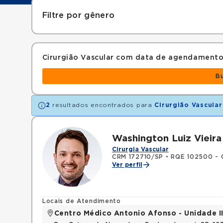
Filtre por gênero
Cirurgião Vascular com data de agendamento
B
2
resultados encontrados para
Cirurgião Vascular
Washington Luiz Vieira
Cirurgia Vascular
CRM 172710/SP
•
RQE 102500 - C
Ver perfil
Locais de Atendimento
Centro Médico Antonio Afonso - Unidade II 