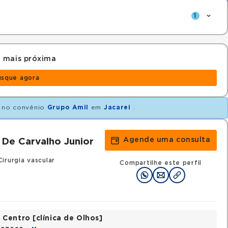
1
 mais próxima
usque agora
no convênio
Grupo Amil
em
Jacarei
.
Agende uma consulta
 De Carvalho Junior
irurgia vascular
Compartilhe este perfil
Centro [clínica de Olhos]