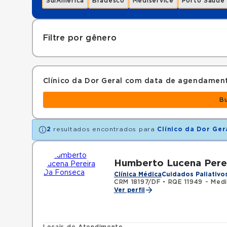
SulAmérica
Bradesco
Mediservice
Porto Saúde
Filtre por gênero
Clínico da Dor Geral com data de agendamen
B
2
resultados encontrados para
Clínico da Dor Ger
Humberto Lucena Pere
Clínica Médica
Cuidados Paliativo
CRM 18197/DF
•
RQE 11949 - Medic
Ver perfil