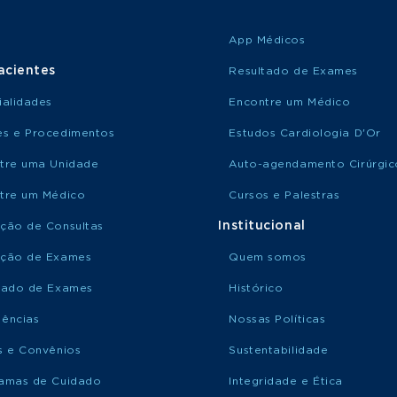
App Médicos
acientes
Resultado de Exames
ialidades
Encontre um Médico
s e Procedimentos
Estudos Cardiologia D'Or
tre uma Unidade
Auto-agendamento Cirúrgic
tre um Médico
Cursos e Palestras
Institucional
ção de Consultas
ção de Exames
Quem somos
tado de Exames
Histórico
ências
Nossas Políticas
s e Convênios
Sustentabilidade
amas de Cuidado
Integridade e Ética