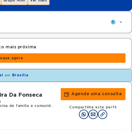
Grupo Amil
Ver mais
1
to mais próxima
usque agora
al
em
Brasília
.
Agende uma consulta
ira Da Fonseca
s
ina de família e comunidade
•
RQE 13304 - Clínica médica
Compartilhe este perfil