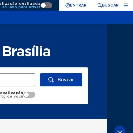
alização desligada
ENTRAR
BUSCAR
e ao lado para ativar
Brasília
Buscar
localização
rto de você