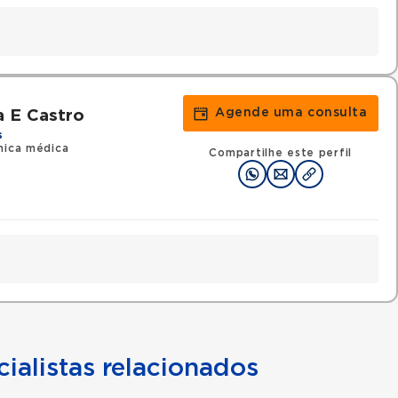
Agende uma consulta
a E Castro
s
nica médica
Compartilhe este perfil
ialistas relacionados