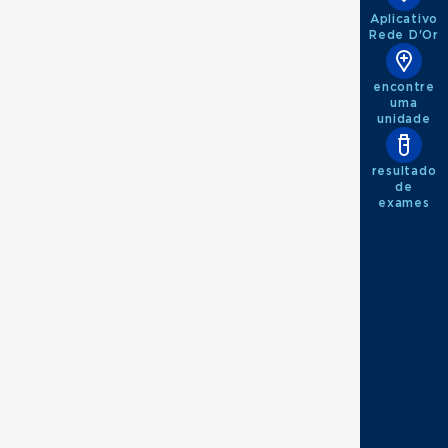
Aplicativo
Rede D'Or
encontre
uma
unidade
resultado
de
exames