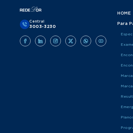
HOME
Central
Para P
3003-3230
Espec
Exame
Encon
Encon
Marca
Marca
Resul
Emerg
Plano
Progr