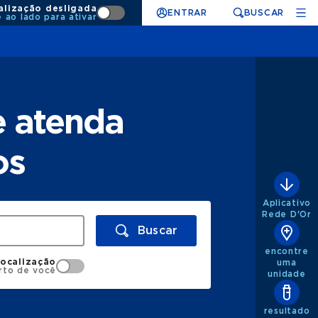
alização desligada
ENTRAR
BUSCAR
e ao lado para ativar
e atenda
os
Aplicativo
Rede D'Or
Buscar
encontre
localização
uma
rto de você
unidade
resultado