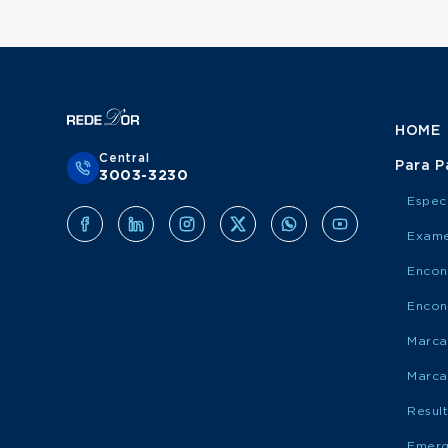
HOME
Central
Para P
3003-3230
Espec
Exame
Encon
Encon
Marca
Marca
Resul
Emerg