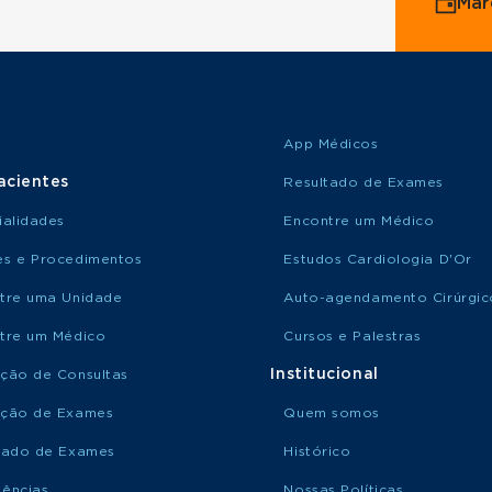
Mar
App Médicos
acientes
Resultado de Exames
ialidades
Encontre um Médico
s e Procedimentos
Estudos Cardiologia D'Or
tre uma Unidade
Auto-agendamento Cirúrgic
tre um Médico
Cursos e Palestras
Institucional
ção de Consultas
ção de Exames
Quem somos
tado de Exames
Histórico
ências
Nossas Políticas