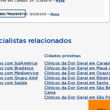
o Jose dos Campos, SP, 12246876 •
Mapa
eja mais locais
coes, Taubate, SP, 12030200 •
Mapa
ialistas relacionados
Cidades próximas
os com SulAmérica
Clínicos da Dor Geral em Carap
pos com Bradesco
Clínicos da Dor Geral em Mauá
os com Mediservice
Clínicos da Dor Geral em Osas
os com Grupo Amil
Clínicos da Dor Geral em Ribei
pos com Saúde
Clínicos da Dor Geral em Sant
Clínicos da Dor Geral em São
Caixa
Clínicos da Dor Geral em São 