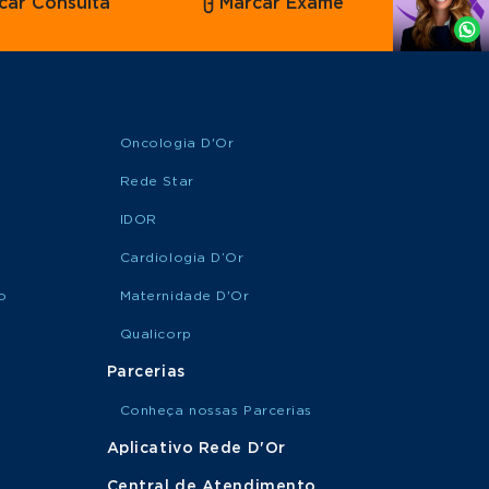
car Consulta
Marcar Exame
por
Whatsapp
Oncologia D'Or
Rede Star
IDOR
Cardiologia D’Or
o
Maternidade D'Or
Qualicorp
Parcerias
Conheça nossas Parcerias
Aplicativo Rede D'Or
Central de Atendimento