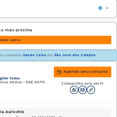
1
to mais próxima
usque agora
no convênio
Saude Caixa
em
São José dos Campos
.
Agende uma consulta
al
Ver todas
ínica médica
•
RQE 99715 - Oncologia clínica
Compartilhe este perfil
ia Auricchio