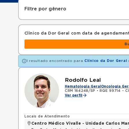
Filtre por gênero
Clínico da Dor Geral com data de agendamen
B
1 resultado encontrado para
Clínico da Dor Geral
Rodolfo Leal
Hematologia Geral
Oncologia Ger
CRM 164248/SP
•
RQE 99714 - Cl
Ver perfil
Locais de Atendimento
Centro Médico Vivalle - Unidade Carlos Mar