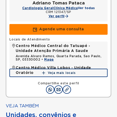
Adriano Tomas Pataca
Cardiologia Geral
Clínica Médica
Ver todas
CRM 121347/SP
Ver perfil
Agende uma consulta
Locais de Atendimento
Centro Médico Central do Tatuapé -
Unidade Atenção Primária A Saude
Avenida Alvaro Ramos, Quarta Parada, Sao Paulo,
SP, 03330002 •
Mapa
Centro Médico Villa Lobos - Unidade
Oratório
Veja mais locais
Rua do Oratorio, Mooca, Sao Paulo, SP, 03117000 •
Mapa
Compartilhe este perfil
VEJA TAMBÉM
Unidades, convênios e