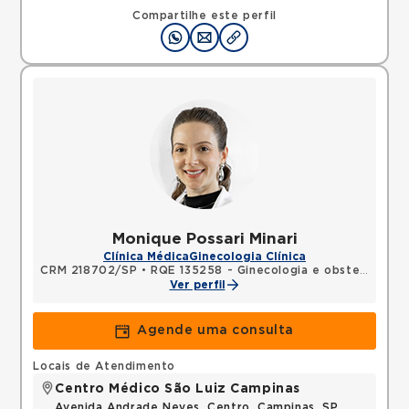
Compartilhe este perfil
Monique Possari Minari
Clínica Médica
Ginecologia Clínica
CRM 218702/SP
•
RQE 135258 - Ginecologia e obstetrícia
Ver perfil
Agende uma consulta
Locais de Atendimento
Centro Médico São Luiz Campinas
Avenida Andrade Neves, Centro, Campinas, SP,