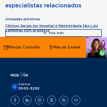
especialistas relacionados
Unidades próximas
Clínicos Gerais em Hospital e Maternidade São Luiz
Campinas com Bradesco
Veja mais
Agende
Marcar Consulta
Marcar Exame
por
Whatsapp
Central
3003-3230