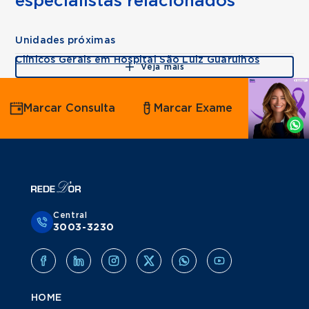
especialistas relacionados
Unidades próximas
Clínicos Gerais em Hospital São Luiz Guarulhos
Veja mais
Agende
Marcar Consulta
Marcar Exame
por
Whatsapp
Central
3003-3230
HOME