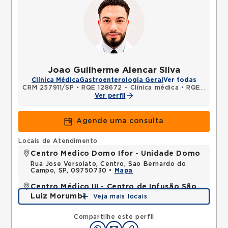
Joao Guilherme Alencar Silva
Clínica Médica
Gastroenterologia Geral
Ver todas
CRM 257911/SP
•
RQE 128672 - Clínica médica
•
RQE 128673 - Gastroenterologia
Ver perfil
Agende uma consulta
Locais de Atendimento
Centro Medico Domo Ifor - Unidade Domo
Rua Jose Versolato, Centro, Sao Bernardo do
Campo, SP, 09750730 •
Mapa
Centro Médico III - Centro de Infusão São
Luiz Morumbi
Veja mais locais
Avenida Lineu de Paula Machado, Jardim Everest,
Sao Paulo, SP, 05601001 •
Mapa
Compartilhe este perfil