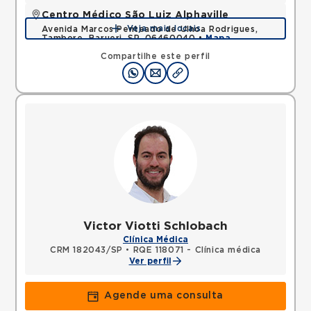
Centro Médico São Luiz Alphaville
Veja mais locais
Avenida Marcos Penteado de Ulhoa Rodrigues,
Tambore, Barueri, SP, 06460040 •
Mapa
Compartilhe este perfil
Victor Viotti Schlobach
Clínica Médica
CRM 182043/SP
•
RQE 118071 - Clínica médica
Ver perfil
Agende uma consulta