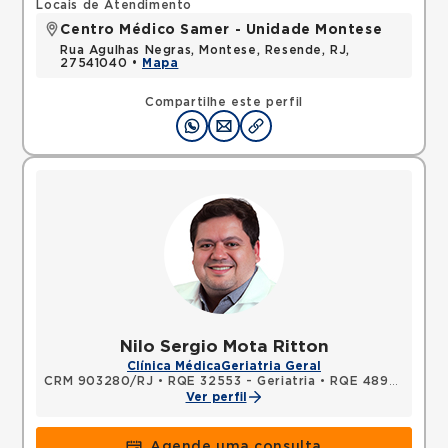
Locais de Atendimento
Centro Médico Samer - Unidade Montese
Rua Agulhas Negras, Montese, Resende, RJ,
27541040 •
Mapa
Compartilhe este perfil
Nilo Sergio Mota Ritton
Clínica Médica
Geriatria Geral
CRM 903280/RJ
•
RQE 32553 - Geriatria
•
RQE 48984 - Medicina do tráfego
Ver perfil
Agende uma consulta