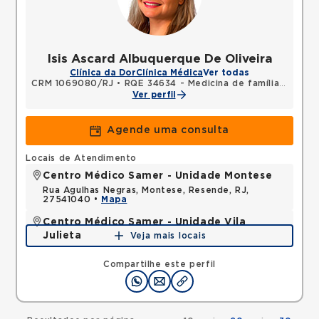
Isis Ascard Albuquerque De Oliveira
Clínica da Dor
Clínica Médica
Ver todas
CRM 1069080/RJ
•
RQE 34634 - Medicina de família e comunidade
Ver perfil
Agende uma consulta
Locais de Atendimento
Centro Médico Samer - Unidade Montese
Rua Agulhas Negras, Montese, Resende, RJ,
27541040 •
Mapa
Centro Médico Samer - Unidade Vila
Julieta
Veja mais locais
Avenida Tenente-coronel Adalberto Mendes, Vila
Julieta, Resende, RJ, 27520301 •
Mapa
Compartilhe este perfil