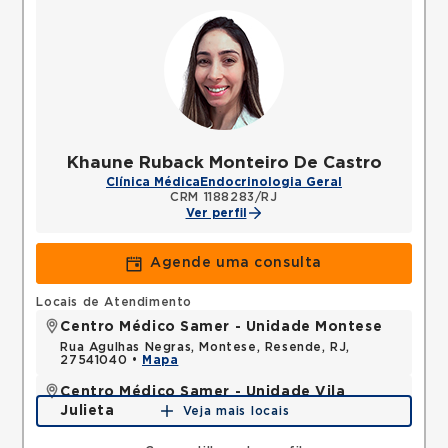
Khaune Ruback Monteiro De Castro
Clínica Médica
Endocrinologia Geral
CRM 1188283/RJ
Ver perfil
Agende uma consulta
Locais de Atendimento
Centro Médico Samer - Unidade Montese
Rua Agulhas Negras, Montese, Resende, RJ,
27541040 •
Mapa
Centro Médico Samer - Unidade Vila
Julieta
Veja mais locais
Avenida Tenente-coronel Adalberto Mendes, Vila
Julieta, Resende, RJ, 27520301 •
Mapa