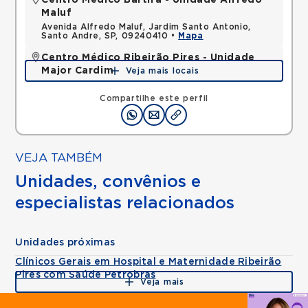
Centro Médico Bartira - Unidade Alfredo
Maluf
Avenida Alfredo Maluf, Jardim Santo Antonio,
Santo Andre, SP, 09240410 •
Mapa
Centro Médico Ribeirão Pires - Unidade
Major Cardim
Veja mais locais
Rua Major Cardim, Suissa, Ribeirao Pires, SP,
09424250 •
Mapa
Compartilhe este perfil
VEJA TAMBÉM
Unidades, convênios e
especialistas relacionados
Unidades próximas
Clínicos Gerais em Hospital e Maternidade Ribeirão
Pires com Saúde Petrobras
Veja mais