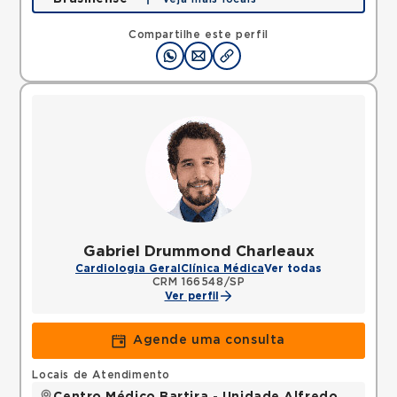
Rua Americo Brasiliense, Centro, Sao Bernardo do
Campo, SP, 09715021 •
Mapa
Compartilhe este perfil
Gabriel Drummond Charleaux
Cardiologia Geral
Clínica Médica
Ver todas
CRM 166548/SP
Ver perfil
Agende uma consulta
Locais de Atendimento