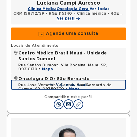
Luciana Campi Auresco
Clínica Médica
Oncologia Geral
Ver todas
CRM 198712/SP
•
RQE 115340 - Clínica médica
•
RQE 141699 - Oncologia clínica
Ver perfil
Agende uma consulta
Locais de Atendimento
Centro Médico Brasil Mauá - Unidade
Santos Dumont
Rua Santos Dumont, Vila Bocaina, Maua, SP,
09310130 •
Mapa
Oncologia D'Or São Bernardo
Veja mais locais
Rua Jose Versolato, Centro, Sao Bernardo do
Campo, SP, 09750730 •
Mapa
Compartilhe este perfil