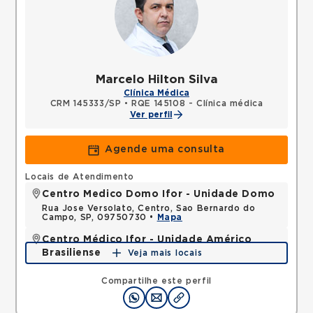
Marcelo Hilton Silva
Clínica Médica
CRM 145333/SP
•
RQE 145108 - Clínica médica
Ver perfil
Agende uma consulta
Locais de Atendimento
Centro Medico Domo Ifor - Unidade Domo
Rua Jose Versolato, Centro, Sao Bernardo do
Campo, SP, 09750730 •
Mapa
Centro Médico Ifor - Unidade Américo
Brasiliense
Veja mais locais
Rua Americo Brasiliense, Centro, Sao Bernardo do
Campo, SP, 09715021 •
Mapa
Compartilhe este perfil