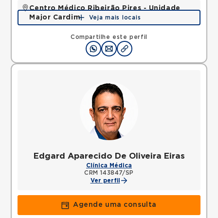
Centro Médico Ribeirão Pires - Unidade
Major Cardim
Veja mais locais
Rua Major Cardim, Suissa, Ribeirao Pires, SP,
09424250 •
Mapa
Compartilhe este perfil
Edgard Aparecido De Oliveira Eiras
Clínica Médica
CRM 143847/SP
Ver perfil
Agende uma consulta