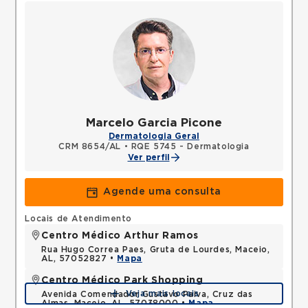
Marcelo Garcia Picone
Dermatologia Geral
CRM 8654/AL
•
RQE 5745 - Dermatologia
Ver perfil
Agende uma consulta
Locais de Atendimento
Centro Médico Arthur Ramos
Rua Hugo Correa Paes, Gruta de Lourdes, Maceio,
AL, 57052827 •
Mapa
Centro Médico Park Shopping
Veja mais locais
Avenida Comendador Gustavo Paiva, Cruz das
Almas, Maceio, AL, 57038000 •
Mapa