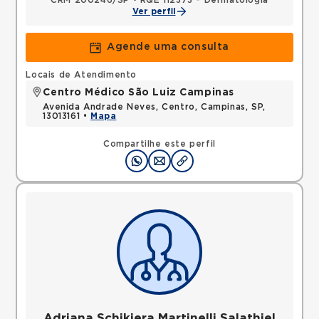
CRM 200246/SP
•
RQE 112373 - Dermatologia
Ver perfil
Agende uma consulta
Locais de Atendimento
Centro Médico São Luiz Campinas
Avenida Andrade Neves, Centro, Campinas, SP,
13013161 •
Mapa
Compartilhe este perfil
Adriana Schikiera Martinelli Salathiel