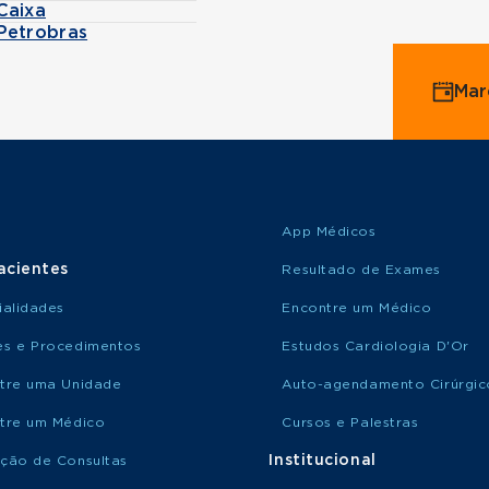
Caixa
Petrobras
Mar
App Médicos
acientes
Resultado de Exames
ialidades
Encontre um Médico
s e Procedimentos
Estudos Cardiologia D'Or
tre uma Unidade
Auto-agendamento Cirúrgic
tre um Médico
Cursos e Palestras
Institucional
ção de Consultas