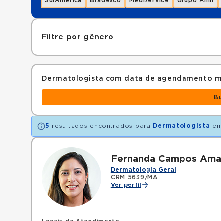
SulAmérica
Bradesco
Mediservice
Grupo Amil
Filtre por gênero
Dermatologista com data de agendamento m
B
5
resultados encontrados para
Dermatologista
e
Fernanda Campos Amar
Dermatologia Geral
CRM 5639/MA
Ver perfil