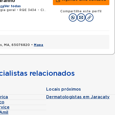
aranho
ica
Ver todas
gia geral
•
RQE 3434 - Cirurgia oncológica
Compartilhe este perfil
uis, MA, 65076820 •
Mapa
ialistas relacionados
Locais próximos
rica
Dermatologistas em Jaracaty
co
rvice
Amil