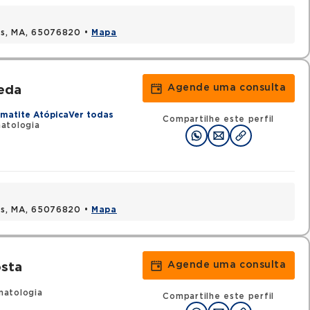
uis, MA, 65076820 •
Mapa
Agende uma consulta
eda
matite Atópica
Ver todas
Compartilhe este perfil
atologia
uis, MA, 65076820 •
Mapa
Agende uma consulta
osta
matologia
Compartilhe este perfil