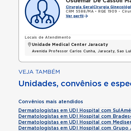
Osdemar De Cassoli M
Cirurgia Geral
Cirurgia Ginecológ
CRM 5588/MA
•
RQE 1909 - Cirur
Ver perfil
Locais de Atendimento
Unidade Medical Center Jaracaty
Avenida Professor Carlos Cunha, Jaracaty, Sao L
VEJA TAMBÉM
Unidades, convênios e espec
Convênios mais atendidos
Dermatologistas em UDI Hospital com SulAmé
Dermatologistas em UDI Hospital com Brades
Dermatologistas em UDI Hospital com Medise
Dermatologistas em UDI Hospital com Grupo 