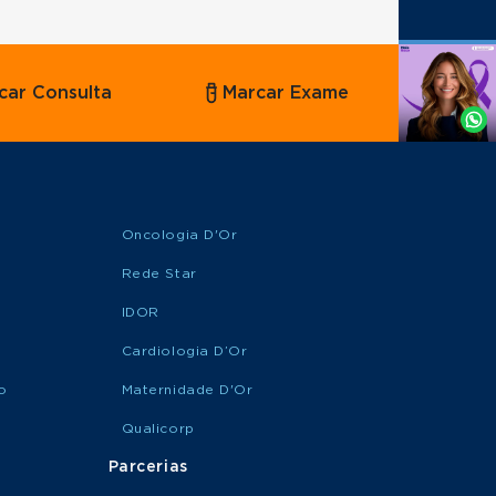
Agende
car Consulta
Marcar Exame
por
Whatsapp
Oncologia D'Or
Rede Star
IDOR
Cardiologia D’Or
o
Maternidade D'Or
Qualicorp
Parcerias