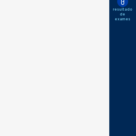
resultado
de
exames