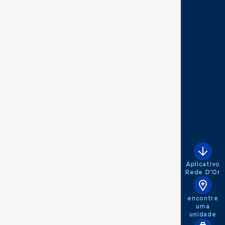
Aplicativo
Rede D'Or
encontre
uma
unidade