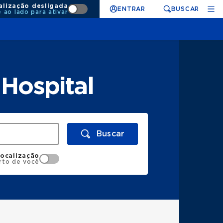
alização desligada
ENTRAR
BUSCAR
e ao lado para ativar
Hospital
Buscar
localização
rto de você