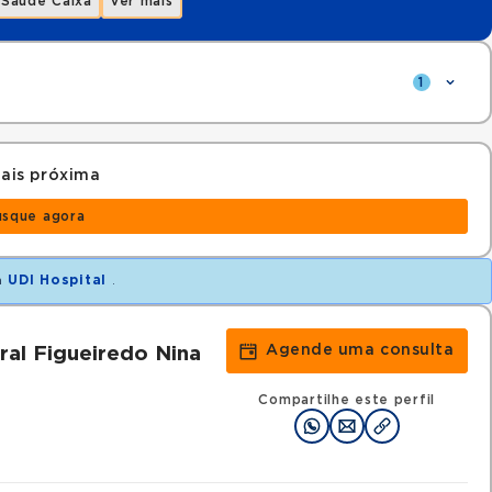
Saúde Caixa
Ver mais
1
ais próxima
usque agora
m
UDI Hospital
.
Agende uma consulta
al Figueiredo Nina
Compartilhe este perfil