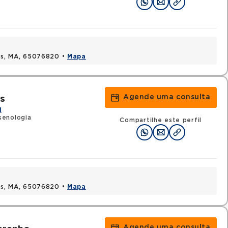
uis, MA, 65076820 •
Mapa
Agende uma consulta
s
l
senologia
Compartilhe este perfil
uis, MA, 65076820 •
Mapa
Agende uma consulta