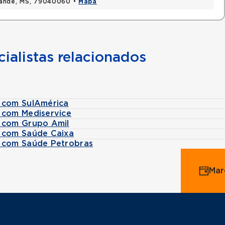
rande, MS, 79040060 •
Mapa
ialistas relacionados
 com SulAmérica
 com Mediservice
e com Grupo Amil
e com Saúde Caixa
e com Saúde Petrobras
Mar