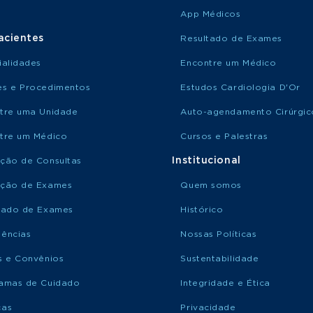
App Médicos
acientes
Resultado de Exames
ialidades
Encontre um Médico
s e Procedimentos
Estudos Cardiologia D'Or
tre uma Unidade
Auto-agendamento Cirúrgic
tre um Médico
Cursos e Palestras
Institucional
ção de Consultas
ção de Exames
Quem somos
tado de Exames
Histórico
ências
Nossas Políticas
s e Convênios
Sustentabilidade
amas de Cuidado
Integridade e Ética
ças
Privacidade