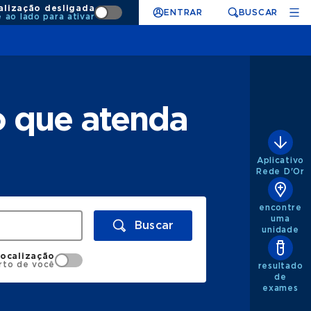
alização desligada
ENTRAR
BUSCAR
e ao lado para ativar
o que atenda
Aplicativo
Rede D'Or
encontre
uma
Buscar
unidade
localização
rto de você
resultado
de
exames