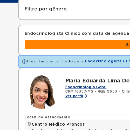
Filtre por gênero
Endocrinologista Clínico com data de agend
B
1 resultado encontrado para
Endocrinologista Clí
Maria Eduarda Lima De 
Endocrinologia Geral
CRM 16357/MS
•
RQE 9653 - Clín
Ver perfil
Locais de Atendimento
Centro Médico Proncor