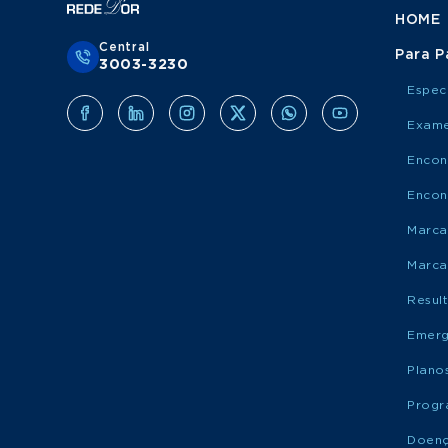
HOME
Central
Para P
3003-3230
Espec
Exame
Encon
Encon
Marca
Marca
Resul
Emerg
Plano
Progr
Doen