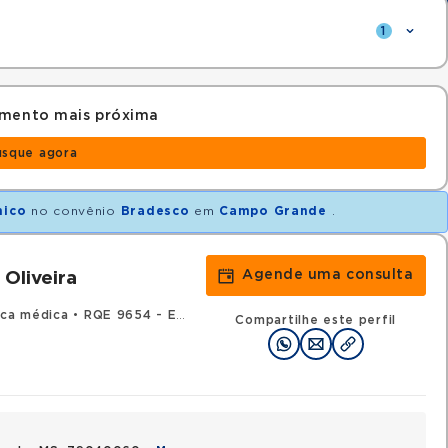
1
amento mais próxima
usque agora
nico
no convênio
Bradesco
em
Campo Grande
.
Agende uma consulta
Oliveira
ica médica
•
RQE 9654 - Endocrinologia e metabologia
Compartilhe este perfil