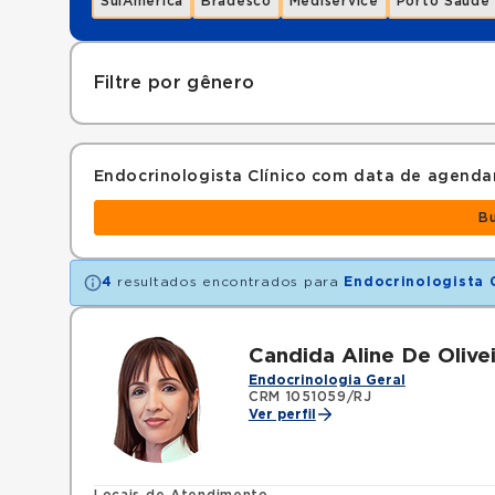
SulAmérica
Bradesco
Mediservice
Porto Saúde
Filtre por gênero
Endocrinologista Clínico com data de agend
B
4
resultados encontrados para
Endocrinologista C
Candida Aline De Olivei
Endocrinologia Geral
CRM 1051059/RJ
Ver perfil