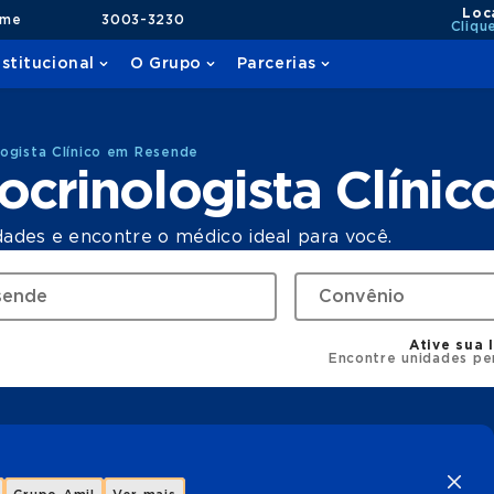
Loc
ame
3003-3230
Cliqu
nstitucional
O Grupo
Parcerias
ogista Clínico em Resende
crinologista Clíni
dades e encontre o médico ideal para você.
Ative sua 
Encontre unidades pe