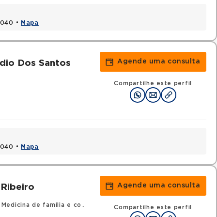
1040 •
Mapa
Agende uma consulta
dio Dos Santos
Compartilhe este perfil
1040 •
Mapa
Agende uma consulta
 Ribeiro
icina de família e comunidade
•
RQE 52529 - Endocrinologia 
Compartilhe este perfil