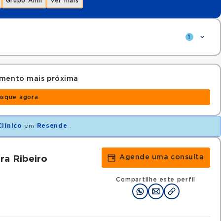
Grupo Amil
Ver mais
1
amento mais próxima
usque agora
línico
em
Resende
.
Agende uma consulta
ra Ribeiro
Compartilhe este perfil