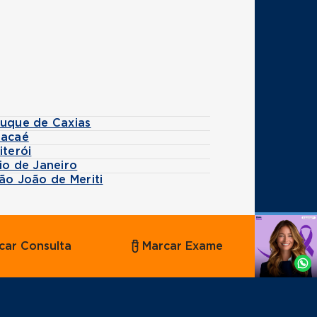
Duque de Caxias
Macaé
iterói
io de Janeiro
ão João de Meriti
Agende
car Consulta
Marcar Exame
por
Whatsapp