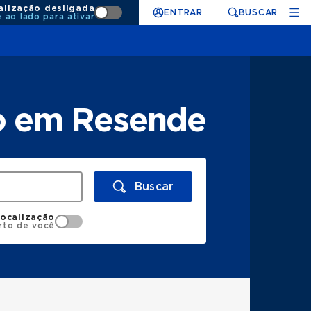
alização desligada
ENTRAR
BUSCAR
e ao lado para ativar
co em Resende
Buscar
localização
rto de você