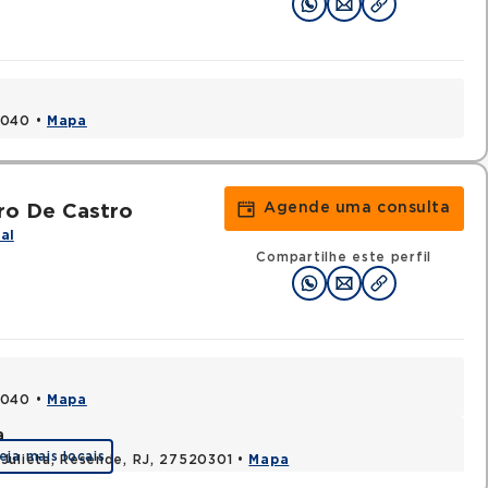
1040 •
Mapa
Agende uma consulta
ro De Castro
al
Compartilhe este perfil
1040 •
Mapa
a
eja mais locais
Julieta, Resende, RJ, 27520301 •
Mapa