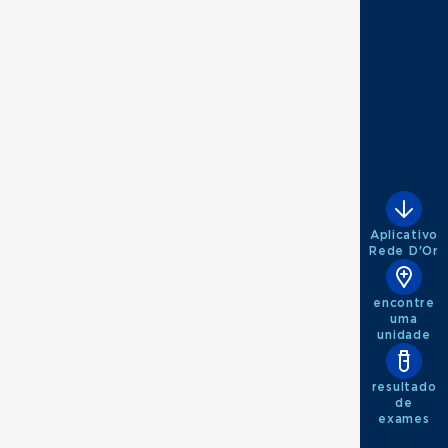
Aplicativo
Rede D'Or
encontre
uma
unidade
resultado
de
exames