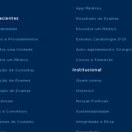
App Médicos
acientes
Resultado de Exames
ialidades
Encontre um Médico
s e Procedimentos
Estudos Cardiologia D'Or
tre uma Unidade
Auto-agendamento Cirúrgic
tre um Médico
Cursos e Palestras
Institucional
ção de Consultas
ção de Exames
Quem somos
tado de Exames
Histórico
ências
Nossas Políticas
s e Convênios
Sustentabilidade
amas de Cuidado
Integridade e Ética