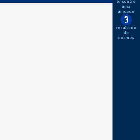
encontre
uma
unidade
resultado
de
exames