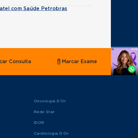
Batel com Saúde Petrobras
Agende
car Consulta
Marcar Exame
por
Whatsapp
Oncologia D'Or
Rede Star
IDOR
Cardiologia D’Or