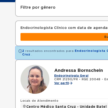
Filtre por gênero
Endocrinologista Clínico com data de agend
B
2
resultados encontrados para
Endocrinologista C
Cruz
.
Andressa Bornschein
Endocrinologia Geral
CRM 21290/PR
•
RQE 20048 - End
Ver perfil
Locais de Atendimento
Centro Médico Santa Cruz - Unidade Batel