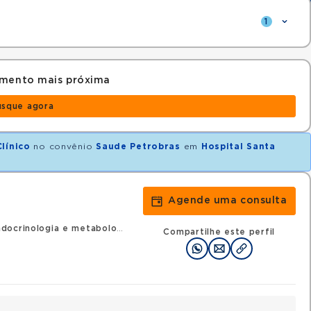
1
amento mais próxima
usque agora
línico
no convênio
Saude Petrobras
em
Hospital Santa
Agende uma consulta
ocrinologia e metabologia
Compartilhe este perfil