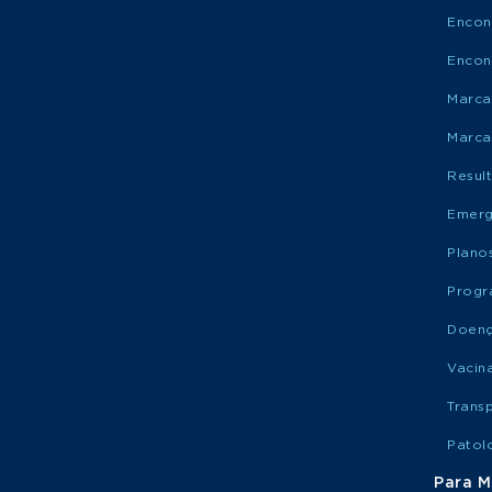
Encon
Encon
Marca
Marca
Resul
Emerg
Plano
Progr
Doen
Vacin
Trans
Patol
Para M