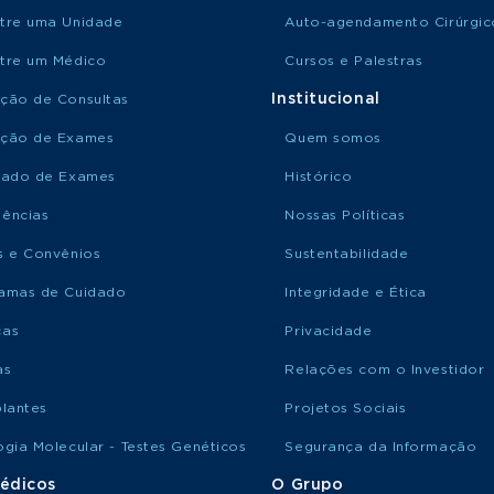
tre uma Unidade
Auto-agendamento Cirúrgic
tre um Médico
Cursos e Palestras
Institucional
ção de Consultas
ção de Exames
Quem somos
tado de Exames
Histórico
ências
Nossas Políticas
s e Convênios
Sustentabilidade
amas de Cuidado
Integridade e Ética
ças
Privacidade
as
Relações com o Investidor
plantes
Projetos Sociais
ogia Molecular - Testes Genéticos
Segurança da Informação
édicos
O Grupo