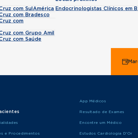
a Cruz com SulAmérica
Endocrinologistas Clínicos em 
a Cruz com Bradesco
 Cruz com
a Cruz com Grupo Amil
a Cruz com Saúde
Mar
App Médicos
acientes
Resultado de Exames
ialidades
Encontre um Médico
s e Procedimentos
Estudos Cardiologia D'Or