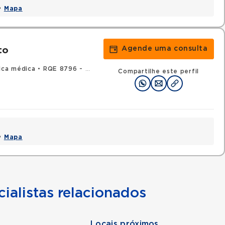
 •
Mapa
Agende uma consulta
to
ica médica
•
RQE 8796 - Endocrinologia e metabologia
Compartilhe este perfil
 •
Mapa
ialistas relacionados
Locais próximos