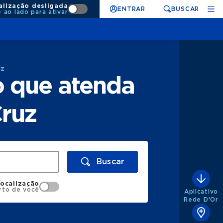
alização desligada
ENTRAR
BUSCAR
e ao lado para ativar
uz
o que atenda
Cruz
Buscar
localização
rto de você
Aplicativo
Rede D'Or