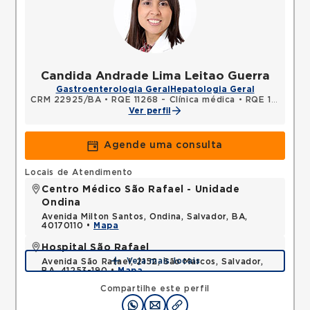
Candida Andrade Lima Leitao Guerra
Gastroenterologia Geral
Hepatologia Geral
CRM 22925/BA
•
RQE 11268 - Clínica médica
•
RQE 13283 - Gastroenterologia
Ver perfil
Agende uma consulta
Locais de Atendimento
Centro Médico São Rafael - Unidade
Ondina
Avenida Milton Santos, Ondina, Salvador, BA,
40170110 •
Mapa
Hospital São Rafael
Veja mais locais
Avenida São Rafael, 2152, São Marcos, Salvador,
BA, 41253-190 •
Mapa
Compartilhe este perfil