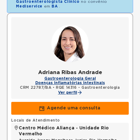
Gastroenterologista Clínico
no convênio
Mediservice
em
BA
.
Adriana Ribas Andrade
Gastroenterologia Geral
Doenças Inflamatórias Intestinais
CRM 22787/BA
•
RQE 14316 - Gastroenterologia
Ver perfil
Agende uma consulta
Locais de Atendimento
Centro Médico Aliança - Unidade Rio
Vermelho