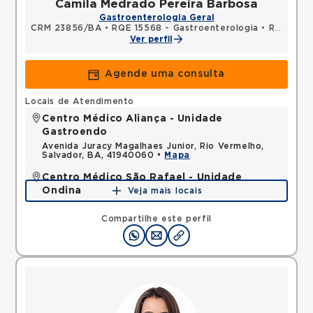
Camila Medrado Pereira Barbosa
Gastroenterologia Geral
CRM 23856/BA
•
RQE 15568 - Gastroenterologia
•
RQE 25450 - Clínica médica
Ver perfil
Agende uma consulta
Locais de Atendimento
Centro Médico Aliança - Unidade
Gastroendo
Avenida Juracy Magalhaes Junior, Rio Vermelho,
Salvador, BA, 41940060 •
Mapa
Centro Médico São Rafael - Unidade
Ondina
Veja mais locais
Avenida Milton Santos, Ondina, Salvador, BA,
40170110 •
Mapa
Compartilhe este perfil