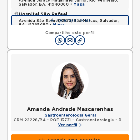
Avenida Juracy Magalhaes Junior, Rio Vermelho,
Salvador, BA, 41940060 •
Mapa
Hospital São Rafael
Veja mais locais
Avenida São Rafael, 2152, São Marcos, Salvador,
BA, 41253-190 •
Mapa
Compartilhe este perfil
Amanda Andrade Mascarenhas
Gastroenterologia Geral
CRM 22228/BA
•
RQE 13731 - Gastroenterologia
•
RQE 13732 - Clínica médica
Ver perfil