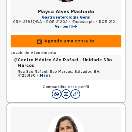
Maysa Alves Machado
Gastroenterologia Geral
CRM 23937/BA
•
RQE 21202 - Endoscopia
•
RQE 21203 - Clínica médica
Ver perfil
Agende uma consulta
Locais de Atendimento
Centro Médico São Rafael - Unidade São
Marcos
Rua Sao Rafael, Sao Marcos, Salvador, BA,
41253190 •
Mapa
Compartilhe este perfil