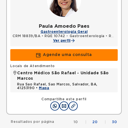
Paula Amoedo Paes
Gastroenterologia Geral
CRM 18839/BA
•
RQE 10742 - Gastroenterologia
•
RQE 10743 - Clínica médica
Ver perfil
Agende uma consulta
Locais de Atendimento
Centro Médico São Rafael - Unidade São
Marcos
Rua Sao Rafael, Sao Marcos, Salvador, BA,
41253190 •
Mapa
Compartilhe este perfil
Resultados por página
10
|
20
|
30